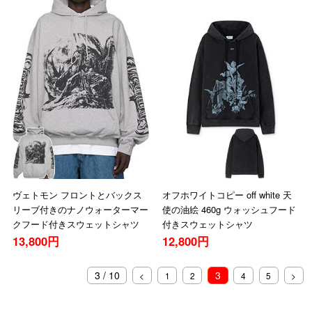
ヴェトモン フロントとバックス
オフホワイトコピー off white 天
リーブ付きのナノウォーターマー
使の油絵 460g ウォッシュフード
クフード付きスウェットシャツ
付きスウェットシャツ
13,800円
12,800円
3 / 10
3
<
1
2
4
5
>