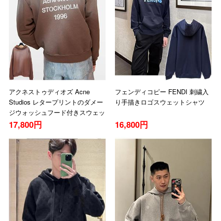
アクネストゥディオズ Acne
フェンディコピー FENDI 刺繍入
Studios レタープリントのダメー
り手描きロゴスウェットシャツ
ジウォッシュフード付きスウェッ
トシャツ
17,800円
16,800円