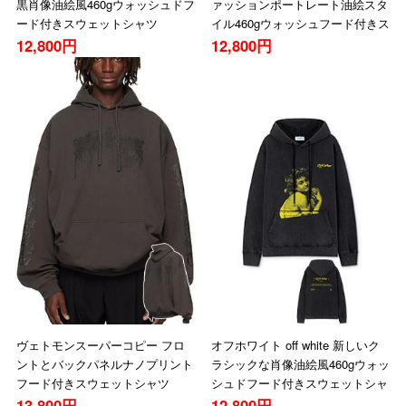
黒肖像油絵風460gウォッシュドフ
ァッションポートレート油絵スタ
ード付きスウェットシャツ
イル460gウォッシュフード付きス
ウェットシャツ
12,800円
12,800円
ヴェトモンスーパーコピー フロ
オフホワイト off white 新しいク
ントとバックパネルナノプリント
ラシックな肖像油絵風460gウォッ
フード付きスウェットシャツ
シュドフード付きスウェットシャ
ツ
13,800円
12,800円