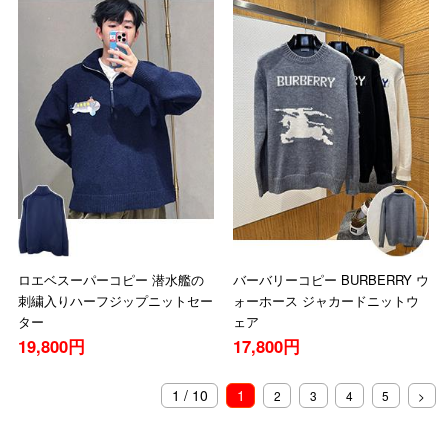
ロエベスーパーコピー 潜水艦の
バーバリーコピー BURBERRY ウ
刺繍入りハーフジップニットセー
ォーホース ジャカードニットウ
ター
ェア
19,800円
17,800円
1 / 10
1
2
3
4
5
>