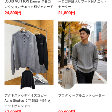
LOUIS VUITTON Damler 早春コ
ーロゴ刺繍入りフード付きニット
レクションチェック柄ジャカード
セーター
ニットパーカー
24,800円
21,800円
アクネストゥディオズコピー
プラダ ケーブルニットセーター
Acne Studios 文字刺繍り襟付き
ニットポロシャツ
17,800円
20,800円