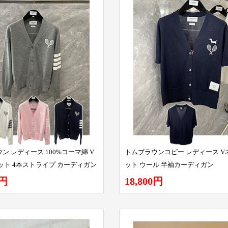
ン レディース 100%コーマ綿 V
トムブラウンコピー レディース V
ット 4本ストライプ カーディガン
ット ウール 半袖カーディガン
0円
18,800円