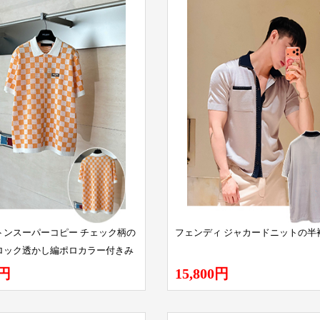
トンスーパーコピー チェック柄の
フェンディ ジャカードニットの半
ロック透かし編ポロカラー付きみ
ツ
0円
15,800円