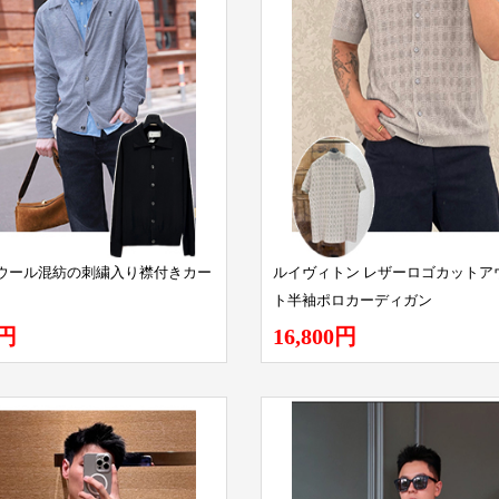
 ウール混紡の刺繍入り襟付きカー
ルイヴィトン レザーロゴカットア
ト半袖ポロカーディガン
0円
16,800円