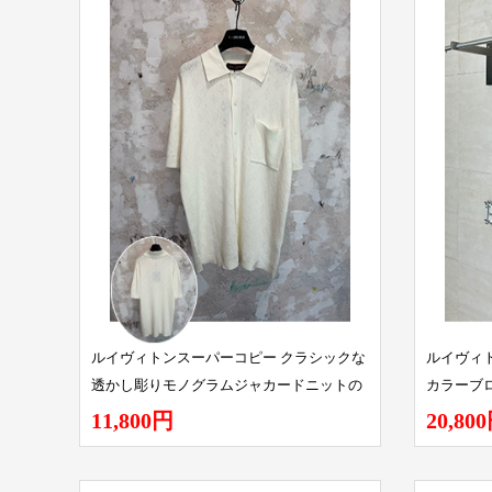
ルイヴィトンスーパーコピー クラシックな
ルイヴィ
透かし彫りモノグラムジャカードニットの
カラーブ
半袖シャツ
半袖シャ
11,800円
20,80