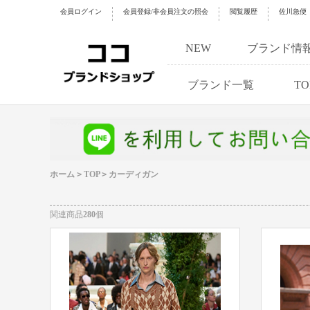
https://www.cocobrandshop.jp
会員ログイン
会員登録/非会員注文の照会
閲覧履歴
佐川急便
NEW
ブランド情
ブランド一覧
TO
ホーム
>
TOP
>
カーディガン
関連商品
280
個