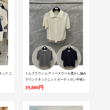
ネック ニ
トムブラウン レディースウール透かし編み
ラウンドネックニットカーディガン半袖シ
ャツ
19,800円