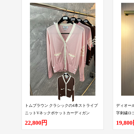
トムブラウン クラシックの4本ストライプ
ディオール
ニットVネックポケットカーディガン
字刺繍ロ
ガン
22,800円
19,80