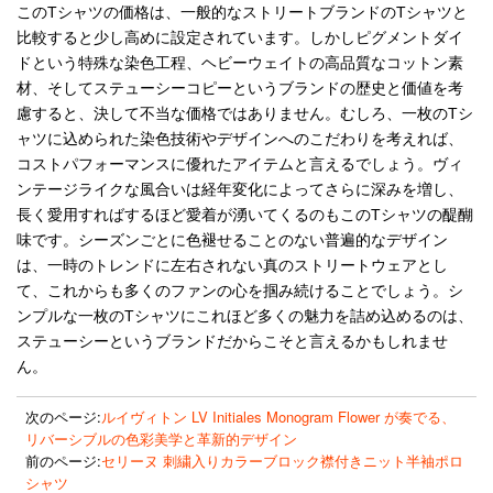
このTシャツの価格は、一般的なストリートブランドのTシャツと
比較すると少し高めに設定されています。しかしピグメントダイ
ドという特殊な染色工程、ヘビーウェイトの高品質なコットン素
材、そしてステューシーコピーというブランドの歴史と価値を考
慮すると、決して不当な価格ではありません。むしろ、一枚のTシ
ャツに込められた染色技術やデザインへのこだわりを考えれば、
コストパフォーマンスに優れたアイテムと言えるでしょう。ヴィ
ンテージライクな風合いは経年変化によってさらに深みを増し、
長く愛用すればするほど愛着が湧いてくるのもこのTシャツの醍醐
味です。シーズンごとに色褪せることのない普遍的なデザイン
は、一時のトレンドに左右されない真のストリートウェアとし
て、これからも多くのファンの心を掴み続けることでしょう。シ
ンプルな一枚のTシャツにこれほど多くの魅力を詰め込めるのは、
ステューシーというブランドだからこそと言えるかもしれませ
ん。
次のページ:
ルイヴィトン LV Initiales Monogram Flower が奏でる、
リバーシブルの色彩美学と革新的デザイン
前のページ:
セリーヌ 刺繍入りカラーブロック襟付きニット半袖ポロ
シャツ