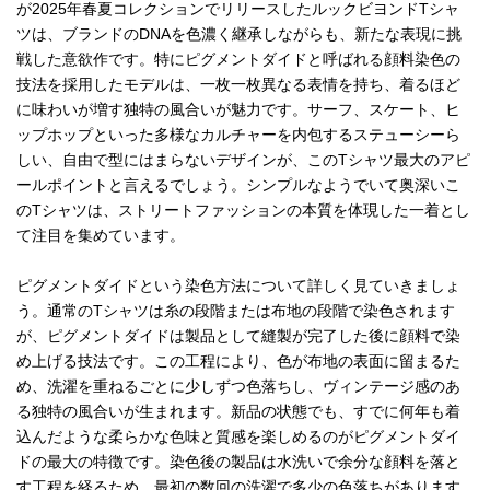
が2025年春夏コレクションでリリースしたルックビヨンドTシャ
ツは、ブランドのDNAを色濃く継承しながらも、新たな表現に挑
戦した意欲作です。特にピグメントダイドと呼ばれる顔料染色の
技法を採用したモデルは、一枚一枚異なる表情を持ち、着るほど
に味わいが増す独特の風合いが魅力です。サーフ、スケート、ヒ
ップホップといった多様なカルチャーを内包するステューシーら
しい、自由で型にはまらないデザインが、このTシャツ最大のアピ
ールポイントと言えるでしょう。シンプルなようでいて奥深いこ
のTシャツは、ストリートファッションの本質を体現した一着とし
て注目を集めています。
ピグメントダイドという染色方法について詳しく見ていきましょ
う。通常のTシャツは糸の段階または布地の段階で染色されます
が、ピグメントダイドは製品として縫製が完了した後に顔料で染
め上げる技法です。この工程により、色が布地の表面に留まるた
め、洗濯を重ねるごとに少しずつ色落ちし、ヴィンテージ感のあ
る独特の風合いが生まれます。新品の状態でも、すでに何年も着
込んだような柔らかな色味と質感を楽しめるのがピグメントダイ
ドの最大の特徴です。染色後の製品は水洗いで余分な顔料を落と
す工程を経るため、最初の数回の洗濯で多少の色落ちがあります