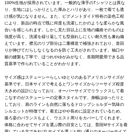
100%生地が採用されています。一般的な薄手のTシャツとは異な
り、生地にはしっかりとした厚みとハリがあり、一枚で着ても透
け感が気になりません。また、ピグメントダイド特有の染色工程
により、新品の時点で既に何度も洗濯したかのような柔らかな風
合いを感じられます。しかし見た目以上に生地の繊維そのものは
強度が高く、洗濯を繰り返しても型崩れしにくい耐久性も兼ね備
えています。襟元のリブ部分は二重構造で補強されており、首回
りが伸びてだらしなくなるのを防ぐ工夫がされています。袖口や
裾の縫製も丁寧で、ほつれやゆがみがなく、長期間愛用できる品
質基準で作られていることがわかります。
サイズ感はステューシーらしいゆとりのあるアメリカンサイズが
基準です。日本サイズで考えるとワンサイズからツーサイズ程度
大きめの設計になっており、オーバーサイズでリラックスして着
こなすのがステューシーの定番スタイルです。身幅はゆったりと
しており、肩のラインも自然に落ちるドロップショルダー気味の
シルエットが特徴です。着丈はやや長めに設定されているため、
後ろ姿のバランスもよく、ウエスト周りをカバーしてくれます。
体格に合わせてサイズを選ぶ際の目安としては、普段Mサイズを着
用している方であればLサイズを選ぶと狙い通りのオーバーサイズ