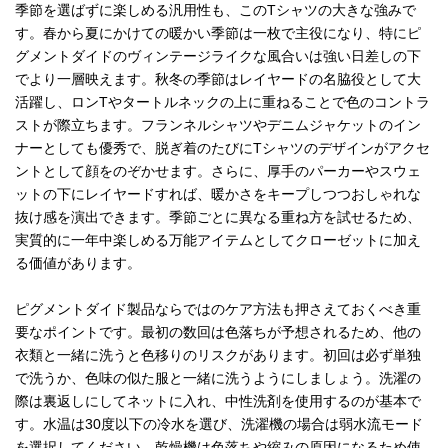
季節を選ばずに楽しめる汎用性も、このTシャツの大きな強みで
す。春から夏にかけての暖かい季節は一枚で主役になり、特にピ
グメントダイドのヴィンテージライクな風合いは強い日差しの下
でより一層映えます。秋冬の季節はレイヤードの名脇役として大
活躍し、ロンTやタートルネックの上に重ねることで色のコントラ
ストが際立ちます。フランネルシャツやデニムジャケットのイン
ナーとしても優秀で、脱ぎ着のたびにTシャツのデザインがアクセ
ントとして顔をのぞかせます。さらに、厚手のパーカーやスウェ
ットの下にレイヤードすれば、暖かさをキープしつつおしゃれな
抜け感を演出できます。季節ごとに異なる重ね方を試せるため、
実質的に一年中楽しめる万能アイテムとしてクローゼットに加え
る価値があります。
ピグメントダイド製品ならではのケア方法も押さえておくべき重
要なポイントです。最初の数回は色落ちが予想されるため、他の
衣類と一緒に洗うと色移りのリスクがあります。初回は必ず単独
で洗うか、色味の似た服と一緒に洗うようにしましょう。洗濯の
際は裏返しにしてネットに入れ、中性洗剤を使用するのが基本で
す。水温は30度以下の冷水を選び、洗濯機の場合は弱水流モード
を選択してください。乾燥機は色落ちや縮みの原因になるため使