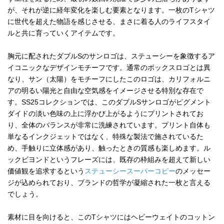
が、それが逆に経年変化を楽しむ要素となります。一枚のTシャツ
に世代を超えた物語を感じさせる、まさに着る人のライフスタイ
ルと共に育っていくアイテムです。
胸元に配されたダブルSのサンロゴは、ステューシーを象徴するア
イコニックなデザインモチーフです。通常のボックスロゴとは異
なり、サン（太陽）をモチーフにしたこのロゴは、カリフォルニ
アの明るい陽光と自由な空気感をイメージさせる特別な存在で
す。SS25コレクションでは、このダブルSサンロゴがピグメント
ダイドの淡い色味の上に浮かび上がるようにプリントされてお
り、全体のバランスが非常に洗練されています。プリント自体も
単なるインクジェットではなく、特殊な製法で施されているた
め、手触りに立体感があり、触ったときの質感も楽しめます。ル
ックビヨンドというフレーズには、既存の枠組みを超えて新しい
価値観を追求するという
ステューシースーパーコピー
のメッセー
ジが込められており、ブランドの哲学が凝縮された一枚と言える
でしょう。
素材に目を向けると、このTシャツにはヘビーウェイトのコットン