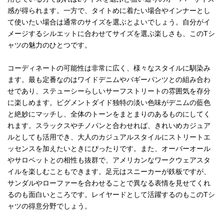
感が得られます。一方で、タイトめに着たい場合やインナーとし
て使いたい場合は通常のサイズを選ぶとよいでしょう。自分がイ
メージするシルエットに合わせてサイズを選ぶ楽しさも、このTシ
ャツの魅力のひとつです。
コーディネートの可能性は非常に広く、様々なスタイルに馴染み
ます。最も定番なのはワイドデニムやバギーパンツとの組み合わ
せであり、ステューシーらしいサーフストリートの雰囲気を存分
に楽しめます。ピグメントダイド独特の淡い色味がデニムの藍色
と絶妙にマッチし、全体のトーンをまとまりのあるものにしてく
れます。スラックスやチノパンと合わせれば、きれいめカジュア
ルとしても活用でき、大人のカジュアルスタイルにストリートエ
ッセンスを加えたいときにぴったりです。また、オーバーオール
やサロペットとの相性も抜群で、アメリカンなワークウェアスタ
イルを楽しむこともできます。足元はスニーカーが鉄板ですが、
サンダルやローファーを合わせることで異なる表情を見せてくれ
るのも面白いところです。レイヤードとして活躍するのもこのTシ
ャツの得意分野でしょう。