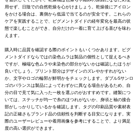
用せず、日陰での自然乾燥を心がけましょう。乾燥後にアイロン
をかける場合は、裏側から低温で当てるのが安全です。これらの
ケアを実践することで、ピグメントダイドの経年変化を最高の状
態で楽しむことができ、自分だけの一着に育て上げる喜びを味わ
えます。
購入時に品質を確認する際のポイントもいくつかあります。ピグ
メントダイドならではの染色ムラは製品の個性として捉えるべき
ですが、極端な色ムラや未染色の部分がないかは確認したほうが
良いでしょう。プリント部分はデザインのズレやかすれがない
か、文字やロゴの輪郭が鮮明かをチェックします。ダブルSサンロ
ゴのバランスは製品によってわずかに異なる場合があるため、自
分の目で見て気に入った一枚を選ぶのがおすすめです。縫製につ
いては、ステッチが均一で糸のほつれがないか、身頃と袖の接合
部がしっかりしているかを確認します。タグの印刷品質や素材表
記の正確さもブランド品の信頼性を判断する目安になります。実
際のユーザーレビューや着用画像を参考にすることで、より満足
度の高い選択ができます。