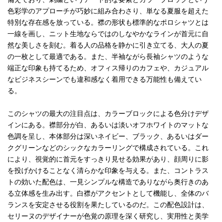
色彩学のアプローチが巧妙に組み合わさり、単なる夏服を超えた
特別な存在感を放っている。襟の形状も標準的なポロシャツとは
一線を画し、ニット生地ならではのしなやかなラインが首元に自
然な美しさを刻む。着る人の品格を静かに引き立てる、大人の夏
の一枚として最適である。また、半袖ながら長袖シャツのような
端正な印象も持てるため、オフィス帰りのカフェや、カジュアル
なビジネスシーンでも違和感なく着用できる万能性も備えてい
る。
このシャツの最大の注目点は、カラーブロックによる色分けデザ
インにある。襟部分が白、あるいは淡いオフホワイトのマットな
色調を呈し、本体部分は深いネイビー、ブラック、あるいはダー
クグリーンなどのシックなカラーリングで構成されている。これ
により、視覚的に首元をすっきり見せる効果があり、顔周りに影
を投げかけることなく清らかな印象を与える。また、コントラス
トの効いた配色は、一見シンプルな構造でありながら奥行きのあ
る立体感を生み出す。白襟がアクセントとして機能し、全体のバ
ランスを安定させる役割を果たしているのだ。この配色設計は、
セリーヌのデザイナーが色覚の原理を深く研究し、実用性と美学