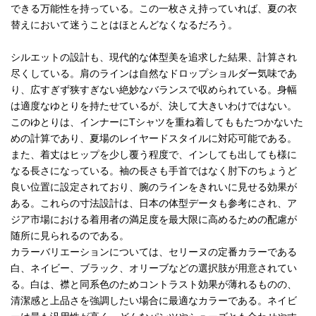
できる万能性を持っている。この一枚さえ持っていれば、夏の衣
替えにおいて迷うことはほとんどなくなるだろう。
シルエットの設計も、現代的な体型美を追求した結果、計算され
尽くしている。肩のラインは自然なドロップショルダー気味であ
り、広すぎず狭すぎない絶妙なバランスで収められている。身幅
は適度なゆとりを持たせているが、決して大きいわけではない。
このゆとりは、インナーにTシャツを重ね着してももたつかないた
めの計算であり、夏場のレイヤードスタイルに対応可能である。
また、着丈はヒップを少し覆う程度で、インしても出しても様に
なる長さになっている。袖の長さも手首ではなく肘下のちょうど
良い位置に設定されており、腕のラインをきれいに見せる効果が
ある。これらの寸法設計は、日本の体型データも参考にされ、ア
ジア市場における着用者の満足度を最大限に高めるための配慮が
随所に見られるのである。
カラーバリエーションについては、セリーヌの定番カラーである
白、ネイビー、ブラック、オリーブなどの選択肢が用意されてい
る。白は、襟と同系色のためコントラスト効果が薄れるものの、
清潔感と上品さを強調したい場合に最適なカラーである。ネイビ