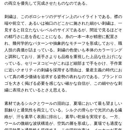
の両立を優先して完成させたものなのである。
刺繍は、このポロシャツのデザイン上のハイライトである。襟の
端や前立て、あるいは袖口のどこかに施された細かい刺繍は、一
見すると目立たないレベルのサイズであるが、間近で見るほどそ
の精巧さに息を呑むことになる。糸の一本一本が精密に配置さ
れ、幾何学的なパターンや抽象的なモチーフを形成しており、職
人技の真価が詰まっている。刺繍の色使いも本体のカラーリング
と調和しており、派手さよりも品格を重視した上品な仕上げにな
っている。セリーヌコピーがこれほど細部まで手をかけ、手作業
に近いクオリティの刺繍を採用する理由は、量産主義の時代にお
いて真の希少価値を追求する姿勢の表れなのである。ブランドロ
ゴを大きく掲げる必要を感じない確かな自信が、この細やかな刺
繍に表現されているとさえ思える。
素材であるシルクとウールの混紡は、夏場において最も望ましい
肌触りと通気性を両立している。シルクの滑らかで光沢のある繊
維が、汗を素早く表面に排出し、素早い乾燥を実現する。一方、
ウールの微細な波状構造が、空気の層を形成し、夏場でも適度な