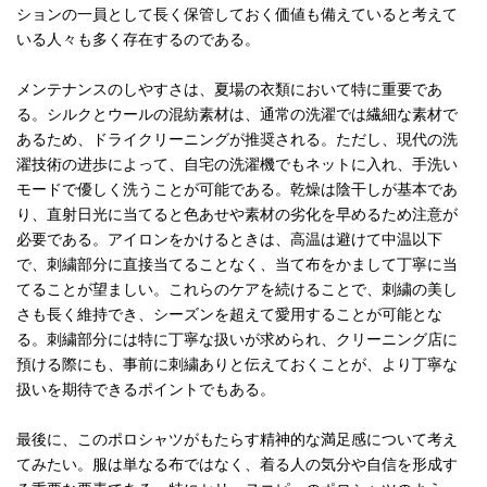
ションの一員として長く保管しておく価値も備えていると考えて
いる人々も多く存在するのである。
メンテナンスのしやすさは、夏場の衣類において特に重要であ
る。シルクとウールの混紡素材は、通常の洗濯では繊細な素材で
あるため、ドライクリーニングが推奨される。ただし、現代の洗
濯技術の进歩によって、自宅の洗濯機でもネットに入れ、手洗い
モードで優しく洗うことが可能である。乾燥は陰干しが基本であ
り、直射日光に当てると色あせや素材の劣化を早めるため注意が
必要である。アイロンをかけるときは、高温は避けて中温以下
で、刺繍部分に直接当てることなく、当て布をかまして丁寧に当
てることが望ましい。これらのケアを続けることで、刺繍の美し
さも長く維持でき、シーズンを超えて愛用することが可能とな
る。刺繍部分には特に丁寧な扱いが求められ、クリーニング店に
預ける際にも、事前に刺繍ありと伝えておくことが、より丁寧な
扱いを期待できるポイントでもある。
最後に、このポロシャツがもたらす精神的な満足感について考え
てみたい。服は単なる布ではなく、着る人の気分や自信を形成す