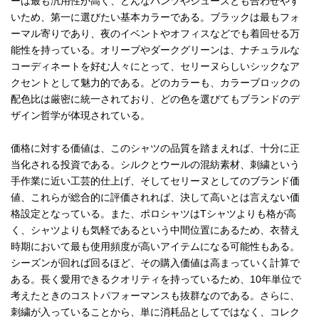
ーは最も汎用性が高く、どんなパンツやシューズとも合わせやす
いため、第一に選びたい基本カラーである。ブラックは最もフォ
ーマル寄りであり、夜のイベントやオフィスなどでも着回せる万
能性を持っている。オリーブやダークグリーンは、ナチュラルな
コーディネートを好む人々にとって、セリーヌらしいシックなア
クセントとして魅力的である。どのカラーも、カラーブロックの
配色比は厳密に統一されており、どの色を選びてもブランドのデ
ザイン哲学が体現されている。
価格に対する価値は、このシャツの品質を踏まえれば、十分に正
当化される投資である。シルクとウールの混紡素材、刺繍という
手作業に近い工芸的仕上げ、そしてセリーヌとしてのブランド価
値、これらが総合的に評価されれば、決して高いとは言えない価
格設定となっている。また、ポロシャツはTシャツよりも格が高
く、シャツよりも気軽であるという中間位置にあるため、衣替え
時期において最も使用頻度が高いアイテムになる可能性もある。
シーズンが回れば回るほど、その購入価値は高まっていく計算で
ある。長く愛用できるクオリティを持っているため、10年単位で
考えたときのコストパフォーマンスも抜群なのである。さらに、
刺繍が入っていることから、単に消耗品としてではなく、コレク