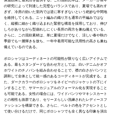
保温効果と通気性を提供する。この混紡比率は、メーカーが長年
の研究によって到達した完璧なバランスであり、夏場でも蒸れす
ぎず、冷房の効いた室内では逆に寒すぎないという絶妙な中間地
を維持してくれる。ニット編みの織り方も通常の平編みではな
く、縦横に細かく織り込まれた緊密な構造を採用しており、伸び
しろがありながら型崩れしにくい長所の両方を兼ね備えている。
さらに、この混紡素材は、単に夏場だけでなく、涼しい春や秋の
季節でも一層輝きを放ち、一年中着用可能な汎用性の高さも兼ね
備えているのである。
ポロシャツはコーディネートの可能性が限りなく広いアイテムで
ある。最もスタンダードな合わせ方としては、白いデニムかオフ
ホワイトのチノパンを組み合わせることで、襟の白さがパンツと
調和して全体として統一感のあるコーディネートが完成する。ま
た、ダークカラーのポロシャツをネイビーのジャケットの下にイ
ンすることで、サマーカジュアルのフォーマル化を実現すること
も可能である。女性の場合には、ワイドパンツやマキシスカート
との相性も抜群であり、セリーヌらしい洗練されたレディースフ
ァッションを構築できる。さらに、ベルトの色をアクセントとし
て使い分けるだけで、同じポロシャツでも全く異なる印象を演出