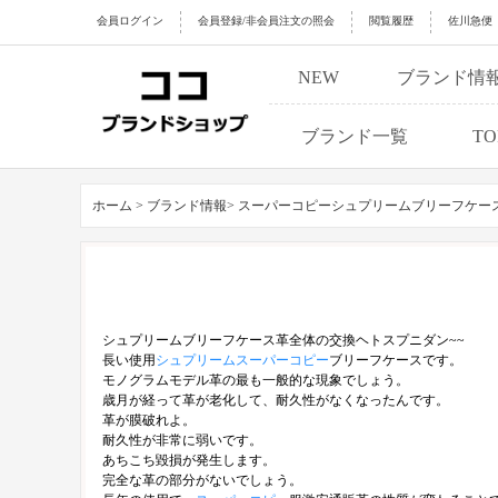
会員ログイン
会員登録/非会員注文の照会
閲覧履歴
佐川急便
NEW
ブランド情
ブランド一覧
TO
ホーム >
ブランド情報>
スーパーコピーシュプリームブリーフケー
シュプリームブリーフケース革全体の交換ヘトスプニダン~~
長い使用
シュプリームスーパーコピー
ブリーフケースです。
モノグラムモデル革の最も一般的な現象でしょう。
歳月が経って革が老化して、耐久性がなくなったんです。
革が膜破れよ。
耐久性が非常に弱いです。
あちこち毀損が発生します。
完全な革の部分がないでしょう。