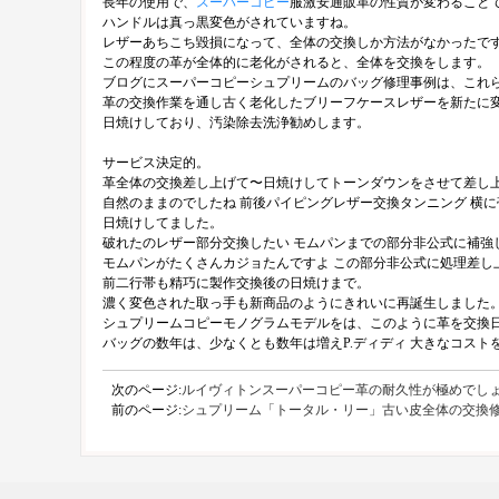
長年の使用で、
スーパーコピー
服激安通販革の性質が変わること
ハンドルは真っ黒変色がされていますね。
レザーあちこち毀損になって、全体の交換しか方法がなかったで
この程度の革が全体的に老化がされると、全体を交換をします。
ブログにスーパーコピーシュプリームのバッグ修理事例は、これ
革の交換作業を通し古く老化したブリーフケースレザーを新たに
日焼けしており、汚染除去洗浄勧めします。
サービス決定的。
革全体の交換差し上げて〜日焼けしてトーンダウンをさせて差し
自然のままのでしたね 前後パイピングレザー交換タンニング 横
日焼けしてました。
破れたのレザー部分交換したい モムパンまでの部分非公式に補強
モムパンがたくさんカジョたんですよ この部分非公式に処理差し
前二行帯も精巧に製作交換後の日焼けまで。
濃く変色された取っ手も新商品のようにきれいに再誕生しました
シュプリームコピーモノグラムモデルをは、このように革を交換日
バッグの数年は、少なくとも数年は増えP.ディディ 大きなコス
次のページ:
ルイヴィトンスーパーコピー革の耐久性が極めでし
前のページ:
シュプリーム「トータル・リー」古い皮全体の交換