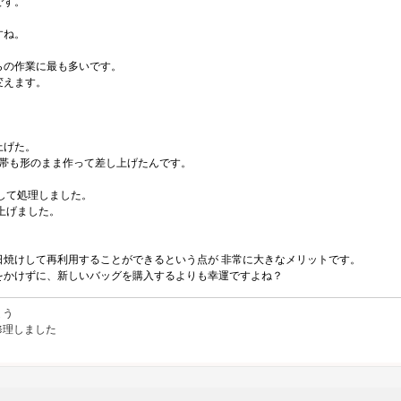
です。
すね。
らの作業に最も多いです。
変えます。
上げた。
に帯も形のまま作って差し上げたんです。
して処理しました。
上げました。
。
焼けして再利用することができるという点が 非常に大きなメリットです。
トをかけずに、新しいバッグを購入するよりも幸運ですよね？
ょう
修理しました