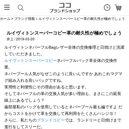
ホーム
ブランド情報
> ルイヴィトンスーパーコピー革の耐久性が極めでしょう
>
ルイヴィトンスーパーコピー革の耐久性が極めでしょう
井上 / 2019-03-20
ルイヴィトンネバーフルBagレザー全体の交換修理と日焼けと洗濯
していただきました。
ルイヴィトンスーパーコピー
ネバーフルバック革全体の交換作
業。
ネバープール人気がなぜこのように良いんですか あれこれマグマ
グ組み入れる良いバッグですね。
実用性と利便性にその理由があると思います。
そしてネバーフルの革の交換人気が多い理由も、まさにこの延長
線上にあるでしょう？
歯部屋私のバッグを使用しているとネバープール最も編ですよ だ
からコストをかけて革を交換して再利用をたくさんハシジヨ！
さらに、私たちの
ブランドコピー
では、ランドリーと日焼けまで
進行をしてスリーだ。