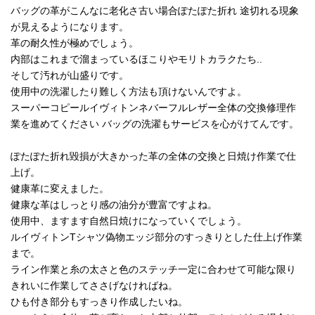
バッグの革がこんなに老化さ古い場合ぽたぽた折れ 途切れる現象
が見えるようになります。
革の耐久性が極めでしょう。
内部はこれまで溜まっているほこりやモリトカラクたち..
そして汚れが山盛りです。
使用中の洗濯したり難しく方法も頂けないんですよ。
スーパーコピールイヴィトンネバーフルレザー全体の交換修理作
業を進めてください バッグの洗濯もサービスを心がけてんです。
ぽたぽた折れ毀損が大きかった革の全体の交換と日焼け作業で仕
上げ。
健康革に変えました。
健康な革はしっとり感の油分が豊富ですよね。
使用中、ますます自然日焼けになっていくでしょう。
ルイヴィトンTシャツ偽物エッジ部分のすっきりとした仕上げ作業
まで。
ライン作業と糸の太さと色のステッチ一定に合わせて可能な限り
きれいに作業してささげなければね。
ひも付き部分もすっきり作成したいね。