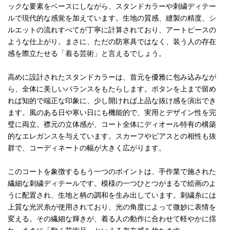
ックな要素をベースにしながら、スタンドカラーや刺繍ディテー
ルで現代的な感覚を加えています。生地の質感、縫製の精度、シ
ルエットの流れすべてが丁寧に計算されており、アートピースの
ような仕上がり。まさに、ただの防寒具ではなく、装う人の存在
感を際立たせる「着る芸術」と言えるでしょう。
高めに設計されたスタンドカラーは、首元を優雅に包み込みなが
ら、全体に美しいバランスをもたらします。ボタンを上まで留め
れば知的で端正な印象に、少し開ければ上品な抜け感を演出でき
ます。風のある日や寒い日にも機能的で、実用とデザイン性を完
璧に両立。襟元の立体感が、コート全体にディオール特有の構築
的なエレガンスを与えています。スカーフやピアスとの相性も抜
群で、コーディネートの幅が大きく広がります。
このコートを象徴するもう一つのポイントは、手作業で施された
繊細な刺繍ディテールです。模様の一つひとつがまるで絵画のよ
うに配置され、生地と柄の調和を生み出しています。刺繍糸には
上質な光沢糸が使用されており、光の角度によって微妙に表情を
変える。その繊細な輝きが、着る人の動作に合わせて軽やかに揺