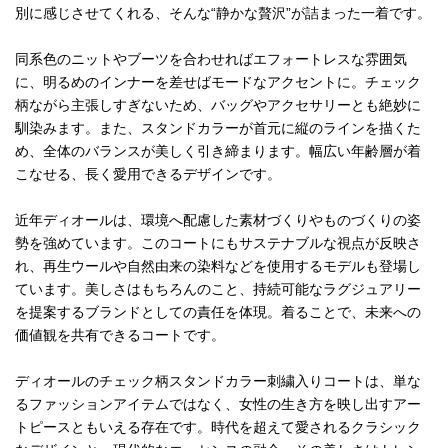
別に感じさせてくれる、そんな“静かな贅沢”が詰まった一着です。
同系色のニットやブーツを合わせればエフォートレスな雰囲気
に、明るめのインナーを差せばモードなアクセントに。チェック
柄ながら主張しすぎないため、バッグやアクセサリーとも絶妙に
馴染みます。また、スタンドカラーが首元に縦のラインを描くた
め、全体のバランスが美しく引き締まります。幅広い年齢層が着
こなせる、長く愛用できるデザインです。
近年ディオールは、環境へ配慮した素材づくりやものづくりの姿
勢を強めています。このコートにもサステナブルな視点が反映さ
れ、再生ウールや自然由来の染料などを使用するモデルも登場し
ています。美しさはもちろんのこと、持続可能なラグジュアリー
を提案するブランドとしての責任を体現。着ることで、未来への
価値観を共有できるコートです。
ディオールのチェック柄スタンドカラー刺繍入りコートは、単な
るファッションアイテムではなく、女性の生き方を映し出すアー
トピースともいえる存在です。時代を超えて愛されるクラシック