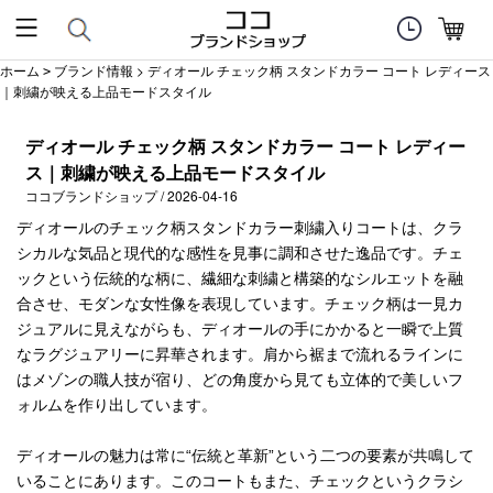
ホーム
ブランド情報
> ディオール チェック柄 スタンドカラー コート レディース
>
｜刺繍が映える上品モードスタイル
ディオール チェック柄 スタンドカラー コート レディー
ス｜刺繍が映える上品モードスタイル
ココブランドショップ / 2026-04-16
ディオールのチェック柄スタンドカラー刺繍入りコートは、クラ
シカルな気品と現代的な感性を見事に調和させた逸品です。チェ
ックという伝統的な柄に、繊細な刺繍と構築的なシルエットを融
合させ、モダンな女性像を表現しています。チェック柄は一見カ
ジュアルに見えながらも、ディオールの手にかかると一瞬で上質
なラグジュアリーに昇華されます。肩から裾まで流れるラインに
はメゾンの職人技が宿り、どの角度から見ても立体的で美しいフ
ォルムを作り出しています。
ディオールの魅力は常に“伝統と革新”という二つの要素が共鳴して
いることにあります。このコートもまた、チェックというクラシ