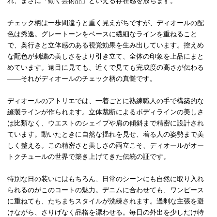
れ、まさに「動く芸術品」といえる存在感を放ちます。
チェック柄は一歩間違うと重く見えがちですが、ディオールの配
色は秀逸。グレートーンをベースに繊細なラインを重ねること
で、奥行きと立体感のある視覚効果を生み出しています。控えめ
な配色が刺繍の美しさをより引き立て、全体の印象を上品にまと
めています。遠目に見ても、近くで見ても完成度の高さが伝わる
――それがディオールのチェック柄の真髄です。
ディオールのアトリエでは、一着ごとに熟練職人の手で構築的な
縫製ラインが作られます。立体裁断によるボディラインの美しさ
は比類なく、ウエストのシェイプや肩の傾斜まで精密に設計され
ています。動いたときに自然な揺れを見せ、着る人の姿勢まで美
しく整える。この精密さと美しさの両立こそ、ディオールがオー
トクチュールの世界で築き上げてきた伝統の証です。
特別な日の装いにはもちろん、日常のシーンにも自然に取り入れ
られるのがこのコートの魅力。デニムに合わせても、ワンピース
に重ねても、たちまちスタイルが洗練されます。過剰な主張を避
けながら、さりげなく品格を漂わせる。毎日の外出を少しだけ特