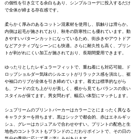
の個性を引き立てる余白もあり、シンプルコーデに投入するだけ
で全体が締まる存在感です。
柔らかく厚みのあるコットン混素材を使用し、肌触りは滑らか。
内側は起毛が施されており、秋冬の防寒性にも優れています。動
きやすいパターンカットになっているため、街歩きやアウトドア
などアクティブなシーンにも快適。さらに耐久性も高く、プリン
トが剥がれにくい加工が施されており、長期間愛用できます。
ゆったりとしたレギュラーフィットで、重ね着にも対応可能。ド
ロップショルダー気味のシルエットがリラックス感を演出し、裾
や袖口のリブが全体を引き締めています。着丈は標準的ながら
も、フードの立ち上がりが美しく、横から見てもバランスの良い
スタイルが保てます。男女問わず、幅広い体型にマッチします。
シュプリームのプリントパーカーはカラーごとにまったく異なる
キャラクターを持ちます。黒はシックで都会的、赤はエネルギッ
シュ、グレーはカジュアルで合わせやすい。プリントの配色と生
地色のコントラストもブランドのこだわりポイントで、その日の
気分や季節に応じて選ぶ楽しみがあります。