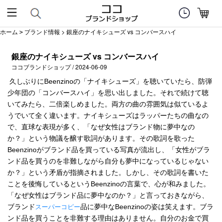
ホーム
ブランド情報
> 銀座のナイキシューズ vs コンバースハイ
>
銀座のナイキシューズ vs コンバースハイ
ココブランドショップ / 2024-06-09
久しぶりにBeenzinoの「ナイキシューズ」を聴いていたら、防弾
少年団の「コンバースハイ」を思い出しました。それで続けて聴
いてみたら、二倍楽しめました。両方の曲の雰囲気は似ているよ
うでいて全く違います。ナイキシューズはラッパーたちの曲なの
で、直球な表現が多く、「なぜ女性はブランド物に夢中なの
か？」という物議を醸す歌詞があります。その歌詞を歌った
Beenzinoがブランド品を買っている写真が流出し、「女性がブラ
ンド品を買うのを非難しながら自分も夢中になっているじゃない
か？」という矛盾が指摘されました。しかし、その歌詞を書いた
ことを後悔しているというBeenzinoの言葉で、心が和みました。
「なぜ女性はブランド品に夢中なのか？」と言っておきながら、
ブランド
品に夢中なBeenzinoの姿は笑えます。ブラ
スーパーコピー
ンド品を買うことを非難する理由はありません。自分のお金で買