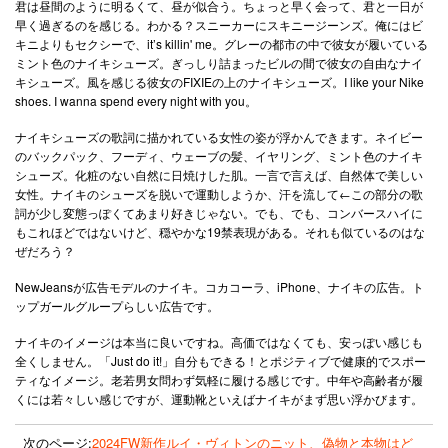
君は昼間のように明るくて、昼が似合う。ちょっと早く会って、君と一日が
早く過ぎるのを感じる。わかる？スニーカーにスキニージーンズ。俺にはビ
キニよりもセクシーで、it’s killin' me。グレーの都市の中で彼女が履いている
ミント色のナイキシューズ。ぎっしり詰まったビルの間で彼女の自由なナイ
キシューズ。風を感じる彼女のFIXIEの上のナイキシューズ。I like your Nike
shoes. I wanna spend every night with you。
ナイキシューズの歌詞に描かれている女性の姿が浮かんできます。ネイビー
のバックパック、フーディ、ウェーブの髪、イヤリング、ミント色のナイキ
シューズ。化粧のない自然に日焼けした肌。一言で言えば、自然体で美しい
女性。ナイキのシューズを脱いで運動しようか、汗を流して←この部分の歌
詞が少し変態っぽくてあまり好きじゃない。でも、でも、コンバースハイに
もこれほどではないけど、穏やかな19禁表現がある。それも似ているのはな
ぜだろう？
NewJeansが広告モデルのナイキ。コカコーラ、iPhone、ナイキの広告。ト
ップガールグループらしい広告です。
ナイキのイメージは本当に良いですね。高価ではなくても、安っぽい感じも
全くしません。「Just do it!」自分もできる！とポジティブで健康的でスポー
ティなイメージ。老若男女問わず気軽に履ける感じです。中年や高齢者が履
くには若々しい感じですが、運動靴といえばナイキがまず思い浮かびます。
次のページ:
2024FW新作ルイ・ヴィトンのニット、偽物と本物はど