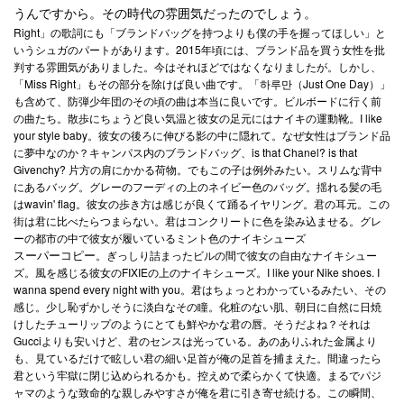
うんですから。その時代の雰囲気だったのでしょう。
Right」の歌詞にも「ブランドバッグを持つよりも僕の手を握ってほしい」と
いうシュガのパートがあります。2015年頃には、ブランド品を買う女性を批
判する雰囲気がありました。今はそれほどではなくなりましたが。しかし、
「Miss Right」もその部分を除けば良い曲です。「하루만（Just One Day）」
も含めて、防弾少年団のその頃の曲は本当に良いです。ビルボードに行く前
の曲たち。散歩にちょうど良い気温と彼女の足元にはナイキの運動靴。I like
your style baby。彼女の後ろに伸びる影の中に隠れて。なぜ女性はブランド品
に夢中なのか？キャンパス内のブランドバッグ、is that Chanel? is that
Givenchy? 片方の肩にかかる荷物。でもこの子は例外みたい。スリムな背中
にあるバッグ。グレーのフーディの上のネイビー色のバッグ。揺れる髪の毛
はwavin' flag。彼女の歩き方は感じが良くて踊るイヤリング。君の耳元。この
街は君に比べたらつまらない。君はコンクリートに色を染み込ませる。グレ
ーの都市の中で彼女が履いているミント色のナイキシューズ
。ぎっしり詰まったビルの間で彼女の自由なナイキシュー
スーパーコピー
ズ。風を感じる彼女のFIXIEの上のナイキシューズ。I like your Nike shoes. I
wanna spend every night with you。君はちょっとわかっているみたい、その
感じ。少し恥ずかしそうに淡白なその瞳。化粧のない肌、朝日に自然に日焼
けしたチューリップのようにとても鮮やかな君の唇。そうだよね？それは
Gucciよりも安いけど、君のセンスは光っている。あのありふれた金属より
も、見ているだけで眩しい君の細い足首が俺の足首を捕まえた。間違ったら
君という牢獄に閉じ込められるかも。控えめで柔らかくて快適。まるでパジ
ャマのような致命的な親しみやすさが俺を君に引き寄せ続ける。この瞬間、