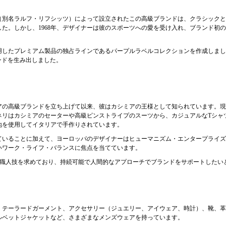
ン（別名ラルフ・リフシッツ）によって設立されたこの高級ブランドは、クラシック
た。しかし、1968年、デザイナーは彼のスポーツへの愛を受け入れ、ブランド初
用したプレミアム製品の独占ラインであるパープルラベルコレクションを作成しまし
ンドを生み出しました。
リアの高級ブランドを立ち上げて以来、彼はカシミアの王様として知られています。
ネリはカシミアのセーターや高級ピンストライプのスーツから、カジュアルなTシャ
地を使用してイタリアで手作りされています。
ていることに加えて、ヨーロッパのデザイナーはヒューマニズム・エンタープライズ
いワーク・ライフ・バランスに焦点を当てています。
い職人技を求めており、持続可能で人間的なアプローチでブランドをサポートしたい
は、テーラードガーメント、アクセサリー（ジュエリー、アイウェア、時計）、靴、
ルベットジャケットなど、さまざまなメンズウェアを持っています。