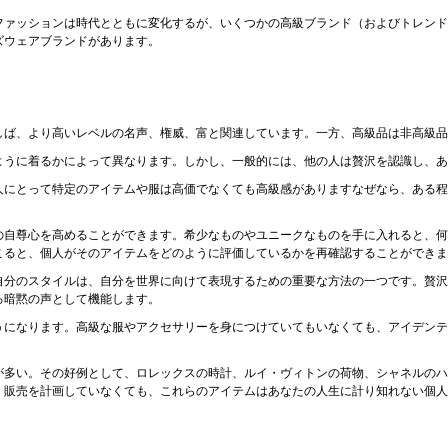
ファッションは時代とともに変化するが、いくつかの高級ブランド（およびトレンド
ズウェアブランドがあります。
しば、より高いレベルの名声、権威、富と関連しています。一方、高級品は非高級品
ように着るかによって異なります。しかし、一般的には、他の人は贅沢を認識し、あ
人にとって特定のアイテムや服は高価でなくても高級感がありますなぜなら、ある程
の自尊心を高めることができます。希少なものやユニークなものを手に入れると、何
こると、個人がそのアイテムをどのように評価しているかを再確認することができま
自分のスタイルは、自分を世界に向けて表現するための重要な方法の一つです。贅沢
る暗黙の声として機能します。
うになります。高級な服やアクセサリーを身につけていてもいなくても、アイデンテ
が多い。その好例として、ロレックスの時計、ルイ・ヴィトンの荷物、シャネルのハ
。販売を計画していなくても、これらのアイテムはあなたの人生に計り知れない個人