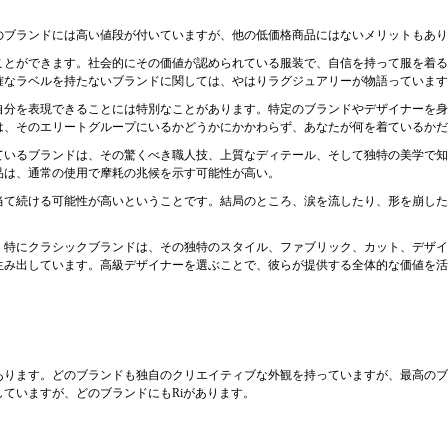
のブランドには高い値段が付いていますが、他の低価格商品にはないメリットもあり
ことができます。社会的にその価値が認められている服装で、自信を持って服を着る
確なラベルを持たないブランドに関しては、やはりラグジュアリーが物語っています
自分を表現できることには特別なことがあります。特定のブランドやデザイナーを身
は、そのエリートグループにいるかどうかにかかわらず、あなたが何を着ているかだ
ているブランドは、その驚くべき職人技、上質なディテール、そして独特の美学で知
品は、通常の使用で摩耗の兆候を示す可能性が高い。
当て続ける可能性が高いということです。結局のところ、涙を流したり、形を崩した
。特にクラシックブランドは、その独特のスタイル、ファブリック、カット、デザイ
生み出しています。高級デザイナーを選ぶことで、彼らが提供する全体的な価値を活
あります。どのブランドも独自のクリエイティブな外観を持っていますが、最高のブ
ていますが、どのブランドにもRiがあります。