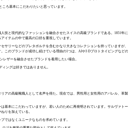
ところ基本にこだわりたいと思っています。
人技と現代的なファッションを融合させたスイスの高級ブランドである。1851年
各アイテムの中で最高の口径を重視しています。
クセサリーなどのプレタポルテを含むかなり大きなコレクションを持っていますが、
。このブランドが成功し続けている理由の1つは、AIや3 Dプロトタイピングなど
アンレザーを融合させたブランドを着用したい場合。
ディングは好きではありません。
イタリアの高級靴職人として名声を得た。現在では、男性用と女性用のアパレル、革
ーは基本にこだわっていますが、若い人のために再発明されています。サルヴァトー
ひねりを加えている。
ップではなくユニークなものを求めています。
、ロゴを服装の重要な部分として捉えています。