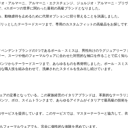
オ・アルマーニ、アルマーニ・エクスチェンジ、ジョルジオ・アルマーニ・プリヴェな
で、eスポーツの世界に関わった最初の高級ブランドとなりました。
やめ、動物虐待を止めるために代替オプションに切り替えることを決議しました。
からパリッとしたテーラードスーツまで、専用のカスタムフィットの高級品をお探しで
ィペンデントブランドの1つであるポール・スミスは、男性向けのラグジュアリーフ
リー、スーツや他のフォーマルウェアに合わせた対照的な袖口を作ることで広く知ら
パンツからテーラードスーツまで、あらゆるものを再発明しました。ポール・スミス
的な職人技を組み合わせて、洗練されたスタイルを生み出し続けています。
ズウェアの定番となっている。この家族経営のイタリアブランドは、革新的なテーラ
パンツ、ポロ、スイムトランクまで、あらゆるアイテムがイタリアで最高級の技術を
のサービスを提供しています。このサービスでは、マスターテーラーと協力して、衣
でもフォーマルウェアでも、完全に個性的な体験を求めています。