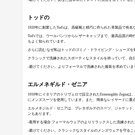
トッドの
1920年に創業したTod'sは、高級靴と精巧に作られた革製品
Tod'sでは、ウールパンツからレザーキャップまで、最高品質
もよく知られています。
さらに読む:なぜ私はトッドのゴミノ・ドライビング・シューズを
クラシックで洗練されたスポーティなスタイルを持っていて、自
-避けてください。よりフォーマルで洗練された服装を求めていま
エルメネギルド・ゼニア
1910年にイタリアのトリヴェロで設立されたErmenegildo
にメンズスーツを使用しています。また、簡単なレイヤードに重
エルメネジルド・ゼニアは、プレタポルテのスーツ、ジャケット
ンもあります。
-着用する場合:フォーマルウェアのよりリラックスした洗練され
-避けてください。クラシックなスタイルのメンズウェアを守るこ