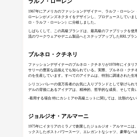
ラルフ・ローレン
1967年にアメリカのファッションデザイナー、ラルフ・ローレ
ローレンがメンズネクタイをデザインし、プロデュースしていまし
ロ・ラルフ・ローレン）に分岐しました。
しばらくして、この高級ブランドは、最高級のファブリックを使
流のワークウェアやデニム製品へとステップアップしたRRLブラ
ブルネロ・クチネリ
ファッションデザイナーのブルネロ・クチネリが1978年にイタ
サリーの豊富な品揃えでも知られている。実際、ブルネロ・クチ
のを生産しています。すべてのアイテムは、特別に調達された生
シリコンバレーの億万長者のお気に入りブランドとして挙げられ
デルの背後にあるアイデアは、精神的、哲学的な成長、そして良
-着用する場合:特にカシミアや高級ニットに関しては、比類のな
ジョルジオ・アルマーニ
1975年にイタリアのミラノで創業したジョルジオ・アルマーニ
ックスしたポストパワースーツ、エレガントなシャツ、豪華なベ