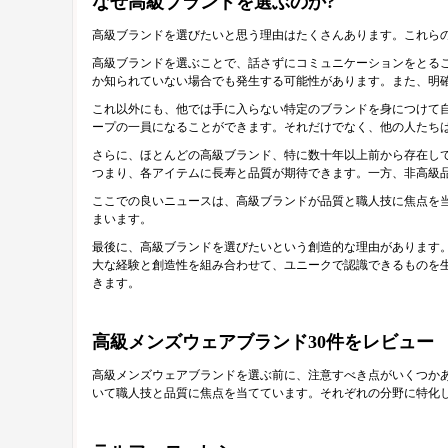
なぜ高級ブランドを選ぶのか?
高級ブランドを選びたいと思う理由はたくさんあります。これら
高級ブランドを選ぶことで、話さずにコミュニケーションをとる
か知られていない場合でも発生する可能性があります。また、明
これ以外にも、他では手に入らない特定のブランドを身につけて
ープの一員になることができます。それだけでなく、他の人たち
さらに、ほとんどの高級ブランド、特に数十年以上前から存在し
つまり、各アイテムに長寿と品質が期待できます。一方、非高級
ここでの良いニュースは、高級ブランドが品質と職人技に焦点を
まいます。
最後に、高級ブランドを選びたいという創造的な理由があります
大な経験と創造性を組み合わせて、ユニークで認識できるものを
きます。
高級メンズウェアブランド30件をレビュー
高級メンズウェアブランドを選ぶ前に、注意すべき点がいくつか
いて職人技と品質に焦点を当てています。それぞれの分野に特化し