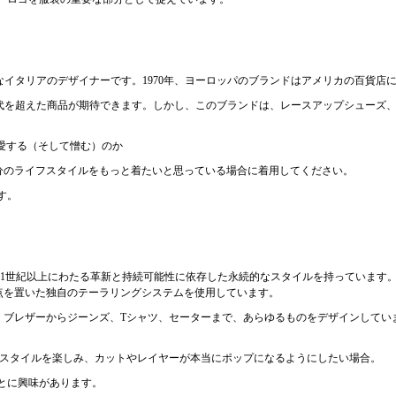
で有名なイタリアのデザイナーです。1970年、ヨーロッパのブランドはアメリカの百貨
の時代を超えた商品が期待できます。しかし、このブランドは、レースアップシューズ
愛する（そして憎む）のか
分のライフスタイルをもっと着たいと思っている場合に着用してください。
す。
 Zegnaは、1世紀以上にわたる革新と持続可能性に依存した永続的なスタイルを持って
点を置いた独自のテーラリングシステムを使用しています。
、ブレザーからジーンズ、Tシャツ、セーターまで、あらゆるものをデザインしてい
たスタイルを楽しみ、カットやレイヤーが本当にポップになるようにしたい場合。
とに興味があります。