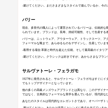
-避けてください。まださまざまなスタイルで遊んでいるか、今の
バリー
現在、多世代の職人によって運営されているバリーは、伝統的な職
られています。ブランドは、長寿、持続可能性、そして生産する
バリーは、ニットウェア、アウターウェア、トラックスーツ、ア
フォーマルな靴まで、あらゆるものをデザインし、生産しています
-着用する場合:革新と時代を超えた伝統、そして最高級のイタリ
-避けてください。クラシックは好きですが、あからさまなブラン
サルヴァトーレ・フェラガモ
1927年に発売されると、サルヴァトーレ・フェラガモはすぐに
でもトップデザイナーとなっています。
他の多くの高級メンズウェアブランドとは異なり、このデザイナ
ではなく、古典的なフォーマルな美学を選んでいるが、現代的な
あなたのスタイルは現代的なエレガントさであり、オーバーザト
-避けてください。あなたは非常にトレンドに焦点を当てているか