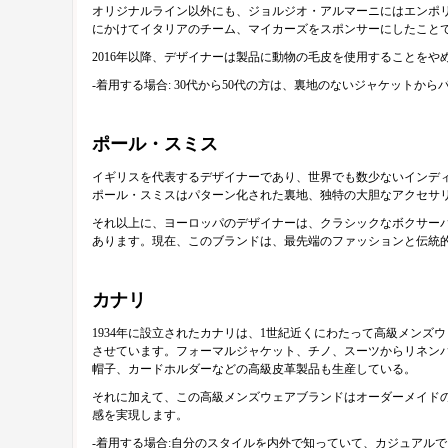
オリジナルライン以外にも、ジョルジオ・アルマーニにはエンポリ
にかけてイタリアのチーム、マイカーズをスポンサーにしたこと
2016年以降、デザイナーは製品に動物の毛皮を使用することを
-着用する場合: 30代から50代の方は、裏地のないジャケット
ポール・スミス
イギリスを代表するデザイナーであり、世界でも数少ないインデ
ポール・スミスはパターン化された裏地、独特の大胆なアクセサ
それ以上に、ヨーロッパのデザイナーは、クラシックなボクサー
あります。現在、このブランドは、最先端のファッションと伝統
カナリ
1934年に設立されたカナリは、1世紀近くにわたって高級メン
させています。フォーマルジャケット、チノ、スーツからリネン
帽子、カードホルダーなどの高級皮革製品も生産している。
それに加えて、この高級メンズウェアブランドはオーダーメイド
感を実現します。
-着用する場合:自分のスタイルを内外で知っていて、カジュアル