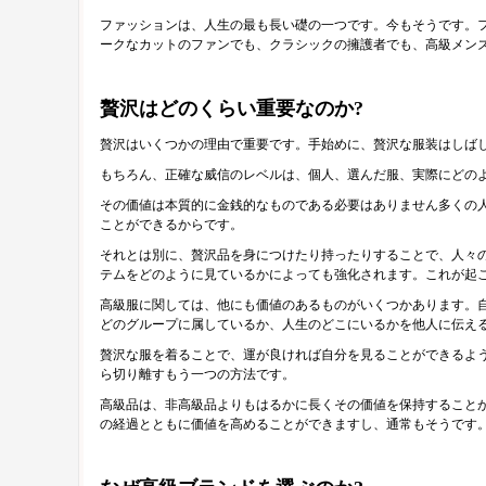
ファッションは、人生の最も長い礎の一つです。今もそうです。
ークなカットのファンでも、クラシックの擁護者でも、高級メン
贅沢はどのくらい重要なのか?
贅沢はいくつかの理由で重要です。手始めに、贅沢な服装はしば
もちろん、正確な威信のレベルは、個人、選んだ服、実際にどの
その価値は本質的に金銭的なものである必要はありません多くの
ことができるからです。
それとは別に、贅沢品を身につけたり持ったりすることで、人々
テムをどのように見ているかによっても強化されます。これが起
高級服に関しては、他にも価値のあるものがいくつかあります。
どのグループに属しているか、人生のどこにいるかを他人に伝え
贅沢な服を着ることで、運が良ければ自分を見ることができるよ
ら切り離すもう一つの方法です。
高級品は、非高級品よりもはるかに長くその価値を保持すること
の経過とともに価値を高めることができますし、通常もそうです