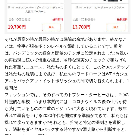
それが最高の時か最悪の時かは議論の余地があります。確かなこ
とは、物事が現在多くのレベルで混乱していることです。昨年
は、パンデミックの適合と開始のテンポに設定されました:お祝い
の再出現に続いて慎重な後退、冷静な現実のチェックで和らげら
れた有望なニュース。私たちの多くにとって、この2つのステップ
は私たちの服装にまで及び、私たちのワードローブはWFHカジュ
アルとバックアットイットポリッシュの間で切り替えられます。1
週間だ
ファッションでは、そのすべてのトプシー・タービーさは、2つの
対照的な学校、つまり本質的には、コロナウイルス後の生活が待
ち受けているものの二重のビジョンに大きく現れています。数年
遅れて轟音を上げる2020年代を開始する準備ができて、私たちは
揺れて戻ってきますか?それとも、抑制と特定の深刻さを選択し
て、過剰をダイヤルバックする時ですか?滑走路から判断すると、