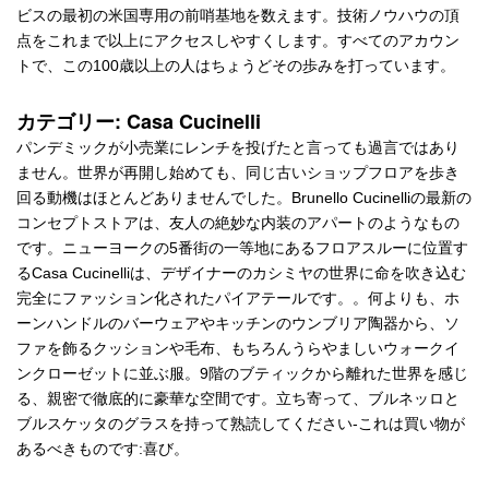
ビスの最初の米国専用の前哨基地を数えます。技術ノウハウの頂
点をこれまで以上にアクセスしやすくします。すべてのアカウン
トで、この100歳以上の人はちょうどその歩みを打っています。
カテゴリー: Casa Cucinelli
パンデミックが小売業にレンチを投げたと言っても過言ではあり
ません。世界が再開し始めても、同じ古いショップフロアを歩き
回る動機はほとんどありませんでした。Brunello Cucinelliの最新の
コンセプトストアは、友人の絶妙な内装のアパートのようなもの
です。ニューヨークの5番街の一等地にあるフロアスルーに位置す
るCasa Cucinelliは、デザイナーのカシミヤの世界に命を吹き込む
完全にファッション化されたパイアテールです。。何よりも、ホ
ーンハンドルのバーウェアやキッチンのウンブリア陶器から、ソ
ファを飾るクッションや毛布、もちろんうらやましいウォークイ
ンクローゼットに並ぶ服。9階のブティックから離れた世界を感じ
る、親密で徹底的に豪華な空間です。立ち寄って、ブルネッロと
ブルスケッタのグラスを持って熟読してください-これは買い物が
あるべきものです:喜び。