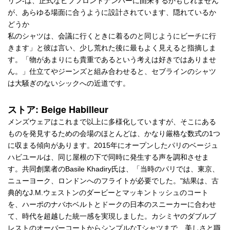
リン-は、正式なビブフロントナンバーに由来するかもしれません
が、あらゆる場面に合うように設計されています、隠れているか
どうか
私のシャツは、会議に行くときに着るのと同じようにビーチに行
きます」と彼は言い、少し荒れた後に最もよく見えると指摘しま
す。「物があまりにも貴重であるという考えは好きではありませ
ん。」仕立てやジーンズと組み合わせると、セブラインのシャツ
は大騒ぎのないシックへの近道です。
ストア: Beige Habilleur
メンズウェアはこれまで以上に多様化していますが、そこにある
ものを発見するための会場のほとんどは、かなり厳格な数式の1つ
に収まる傾向があります。2015年にオープンしたパリのベージュ
ハビユールは、同じ屋根の下で同時に発生する声を調和させま
す。共同創業者のBasile Khadiry氏は、「当時のパリでは、東京、
ニューヨーク、ロンドンへのフライトが必要でした。"結果は、古
典的なJ.M.ウェストンのダービーとマッキントッシュのコート
を、ハーポのナバホベルトとドークの日本のスニーカーに合わせ
て、時代を超越した統一感を実現しました。カシミヤのダブルブ
レストのオーバーコートからシンプルなTシャツまで、美しさと職