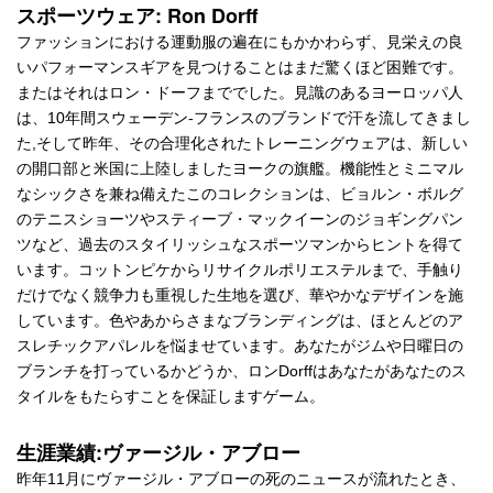
スポーツウェア: Ron Dorff
ファッションにおける運動服の遍在にもかかわらず、見栄えの良
いパフォーマンスギアを見つけることはまだ驚くほど困難です。
またはそれはロン・ドーフまででした。見識のあるヨーロッパ人
は、10年間スウェーデン-フランスのブランドで汗を流してきまし
た,そして昨年、その合理化されたトレーニングウェアは、新しい
の開口部と米国に上陸しましたヨークの旗艦。機能性とミニマル
なシックさを兼ね備えたこのコレクションは、ビョルン・ボルグ
のテニスショーツやスティーブ・マックイーンのジョギングパン
ツなど、過去のスタイリッシュなスポーツマンからヒントを得て
います。コットンピケからリサイクルポリエステルまで、手触り
だけでなく競争力も重視した生地を選び、華やかなデザインを施
しています。色やあからさまなブランディングは、ほとんどのア
スレチックアパレルを悩ませています。あなたがジムや日曜日の
ブランチを打っているかどうか、ロンDorffはあなたがあなたのス
タイルをもたらすことを保証しますゲーム。
生涯業績:ヴァージル・アブロー
昨年11月にヴァージル・アブローの死のニュースが流れたとき、