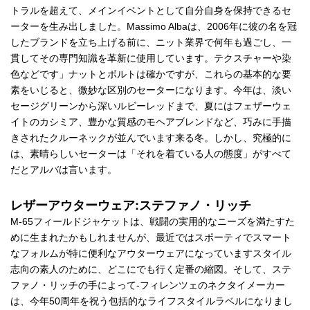
トラルを超えて、メインイベントとして自分自身を保持できるセ
ーターを生み出しました。Massimo Albaは、2006年に彼の名を冠
したブランドを立ち上げる前に、ニット業界で何年も過ごし、一
貫してその専門知識を革新に使用しています。テクスチャーや染
色などです」ナットとボルトは確かですが、これらの基本的な要
素をいじると、微妙な区別のセーターになります。今年は、淡い
セージグリーンから深いルビーレッドまで、夏にはフェザーウェ
イトのカシミア、豊かな質感のモヘアブレンドなど、巧みに手描
きされたクルーネックが並んでいます来る冬。しかし、究極的に
は、素晴らしいセーターは「それを着ている人の態度」がすべて
だとアルバは言います。
レザーアウターウェア:ステファノ・リッチ
M-65フィールドジャケットは、戦闘の実用的なニーズを満たすた
めに生まれたかもしれませんが、最近ではスポーティでスマート
なフォルムが特に便利なアウターウェアになっていますスタイル
志向の素人のために、どこにでも行く定番の縮図。そして、ステ
ファノ・リッチの手によって-フィレンツェのネクタイメーカー
は、今年50周年を祝う包括的なライフスタイルラベルになりまし