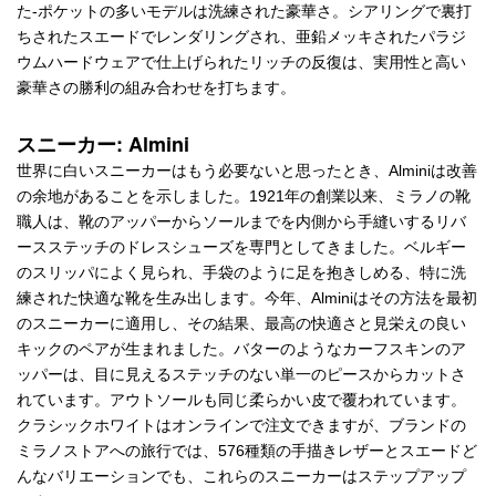
た-ポケットの多いモデルは洗練された豪華さ。シアリングで裏打
ちされたスエードでレンダリングされ、亜鉛メッキされたパラジ
ウムハードウェアで仕上げられたリッチの反復は、実用性と高い
豪華さの勝利の組み合わせを打ちます。
スニーカー: Almini
世界に白いスニーカーはもう必要ないと思ったとき、Alminiは改善
の余地があることを示しました。1921年の創業以来、ミラノの靴
職人は、靴のアッパーからソールまでを内側から手縫いするリバ
ースステッチのドレスシューズを専門としてきました。ベルギー
のスリッパによく見られ、手袋のように足を抱きしめる、特に洗
練された快適な靴を生み出します。今年、Alminiはその方法を最初
のスニーカーに適用し、その結果、最高の快適さと見栄えの良い
キックのペアが生まれました。バターのようなカーフスキンのア
ッパーは、目に見えるステッチのない単一のピースからカットさ
れています。アウトソールも同じ柔らかい皮で覆われています。
クラシックホワイトはオンラインで注文できますが、ブランドの
ミラノストアへの旅行では、576種類の手描きレザーとスエードど
んなバリエーションでも、これらのスニーカーはステップアップ