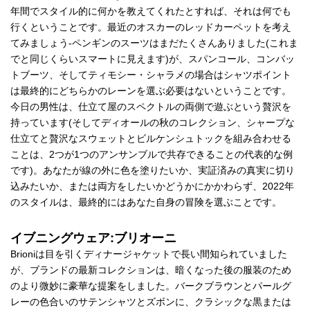
年間でスタイル的に何かを教えてくれたとすれば、それは何でも
行くということです。最近のオスカーのレッドカーペットを考え
てみましょう-ペンギンのスーツはまだたくさんありました(これま
でと同じくらいスマートに見えます)が、スパンコール、コンバッ
トブーツ、そしてティモシー・シャラメの場合はシャツポイント
は最終的にどちらかのレーンを選ぶ必要はないということです。
今日の男性は、仕立て屋のスペクトルの両側で遊ぶという贅沢を
持っています(そしてディオールの秋のコレクション、シャープな
仕立てと贅沢なスウェットとビルケンシュトックを組み合わせる
ことは、2つが1つのアンサンブルで共存できることの代表的な例
です)。あなたが線の外に色を塗りたいか、実証済みの真実に切り
込みたいか、または両方をしたいかどうかにかかわらず、2022年
のスタイルは、最終的にはあなた自身の冒険を選ぶことです。
イブニングウェア:ブリオーニ
Brioniは目を引くディナージャケットで長い間知られていました
が、ブランドの最新コレクションは、暗くなった後の服装のため
のより微妙に豪華な提案をしました。バークブラウンとパールグ
レーの色合いのサテンシャツとズボンに、クラシックな黒または