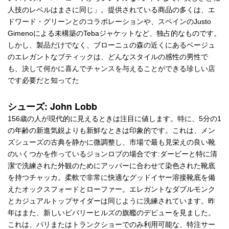
人技のレベルはまさに同じ」。提供されている商品の多くは、エ
ドワード・グリーンとのコラボレーションや、スペインのJusto
Gimenoによる未構築のTebaジャケットなど、独占的なものです。
しかし、製品だけでなく、ブローニュの森の近くにあるベージュ
のエレガントなブティックは、どんなスタイルの感性の男性で
も、決して何かに喜んでチャンスを与えることができる珍しい店
です必要だと知ってた
シューズ: John Lobb
156歳の人が現代的に見えるときは注目に値します。特に、5分の1
の年齢の新進気鋭よりも新鮮なときは印象的です。これは、メン
ズシューズの古典を静かに微調整し、市場で最も見栄えの良い靴
のいくつかを作っているジョンロブの場合です:ダービーと特に清
潔で洗練された外観のためにアッパーに合わせて染色された靴底
を持つチャッカ。柔軟で非常に快適なグッドイヤー溶接靴底を備
えたオックスフォードとローファー。エレガントなダブルモンク
とカジュアルトップサイダーは同じように洗練されています。昨
年はまた、新しいビバリーヒルズの旗艦のデビューを見ました。
これは、パリまたはトランクショーでのみ利用可能な、特注サー