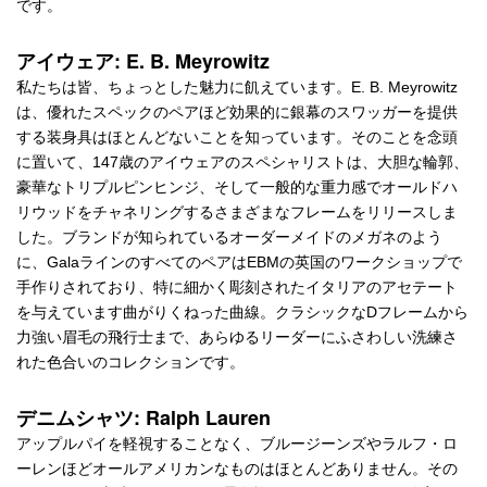
です。
アイウェア: E. B. Meyrowitz
私たちは皆、ちょっとした魅力に飢えています。E. B. Meyrowitz
は、優れたスペックのペアほど効果的に銀幕のスワッガーを提供
する装身具はほとんどないことを知っています。そのことを念頭
に置いて、147歳のアイウェアのスペシャリストは、大胆な輪郭、
豪華なトリプルピンヒンジ、そして一般的な重力感でオールドハ
リウッドをチャネリングするさまざまなフレームをリリースしま
した。ブランドが知られているオーダーメイドのメガネのよう
に、GalaラインのすべてのペアはEBMの英国のワークショップで
手作りされており、特に細かく彫刻されたイタリアのアセテート
を与えています曲がりくねった曲線。クラシックなDフレームから
力強い眉毛の飛行士まで、あらゆるリーダーにふさわしい洗練さ
れた色合いのコレクションです。
デニムシャツ: Ralph Lauren
アップルパイを軽視することなく、ブルージーンズやラルフ・ロ
ーレンほどオールアメリカンなものはほとんどありません。その