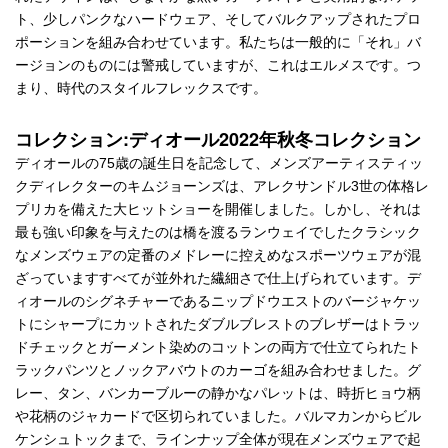
ト、少しパンクなハードウェア、そしてバルクアップされたプロ
ポーションを組み合わせています。私たちは一般的に「それ」バ
ージョンのものには警戒していますが、これはエルメスです。つ
まり、時代のスタイルフレックスです。
コレクション:ディオール2022年秋冬コレクション
ディオールの75歳の誕生日を記念して、メンズアーティスティッ
クディレクターのキムジョーンズは、アレクサンドル3世の体格レ
プリカを備えた大ヒットショーを開催しました。しかし、それは
最も強い印象を与えたのは橋を渡るランウェイでしたクラシック
なメンズウェアの定番のメドレーに控えめなスポーツウェアが混
ざっていますすべてが並外れた繊細さで仕上げられています。デ
ィオールのシグネチャーであるニップドウエストのバージャケッ
トにシャープにカットされたダブルブレストのブレザーはトラッ
ドチェックとガーメント染めのコットンの両方で仕立てられたト
ラックパンツとノックアバウトのカーゴを組み合わせました。グ
レー、タン、バンカーブルーの静かなパレットは、時折ヒョウ柄
や花柄のジャカードで区切られていました。バルマカンからビル
ケンシュトックまで、ラインナップ全体が現在メンズウェアで起