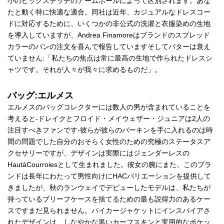
小のピックステッチのアームホールによって区別されます。あな
たと動く特に快適な適合。同社は近年、カジュアルなドレスコー
ドに対応するために、いくつかの非公式の洗濯と衣服染めの生地
を導入していますが、Andrea Finamoreはブランドのスプレッド
カラーのパンの注文を喜んで報告していますそしてバターは衰え
ていません:「私たちの焦点は常に最高の生地で作られたドレスシ
ャツです。それが人々が我々に求めるものだ」。
バッグ:エルメス
エルメスのバッグコレクターには数人の男が含まれていることを
考えると-ドレイクとフロイド・メイウェザー・ジュニアは2人の
注目すべきファンです-彼らが彼らのバーキンを手に入れるのは時
間の問題でした自分のおそらく女性のための究極のステータスア
クセサリーですが、デザインは実際にはジェンダーレスの
HautàCourroiesとして生まれました。彼女の腕にまた、このブラ
ンドは長年にわたって男性向けにHACバリエーションを提供して
きましたが、秋のランウェイでデビューしたモデルは、私たちが
持っているブリーフケースを捨てるための最も説得力のあるケー
スですまだ見られません。バイカージャケットにインスパイアさ
れたデザインは、しなやかな黒いカーフスキンと実用的なポケッ