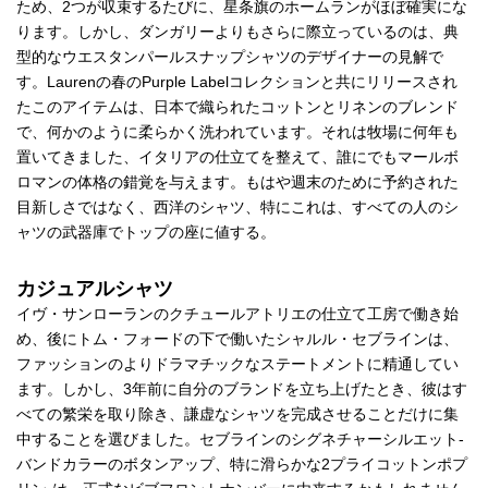
ため、2つが収束するたびに、星条旗のホームランがほぼ確実にな
ります。しかし、ダンガリーよりもさらに際立っているのは、典
型的なウエスタンパールスナップシャツのデザイナーの見解で
す。Laurenの春のPurple Labelコレクションと共にリリースされ
たこのアイテムは、日本で織られたコットンとリネンのブレンド
で、何かのように柔らかく洗われています。それは牧場に何年も
置いてきました、イタリアの仕立てを整えて、誰にでもマールボ
ロマンの体格の錯覚を与えます。もはや週末のために予約された
目新しさではなく、西洋のシャツ、特にこれは、すべての人のシ
ャツの武器庫でトップの座に値する。
カジュアルシャツ
イヴ・サンローランのクチュールアトリエの仕立て工房で働き始
め、後にトム・フォードの下で働いたシャルル・セブラインは、
ファッションのよりドラマチックなステートメントに精通してい
ます。しかし、3年前に自分のブランドを立ち上げたとき、彼はす
べての繁栄を取り除き、謙虚なシャツを完成させることだけに集
中することを選びました。セブラインのシグネチャーシルエット-
バンドカラーのボタンアップ、特に滑らかな2プライコットンポプ