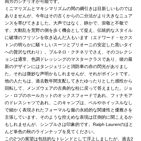
両方のシナリオが可能です。
ミニマリズムとマキシマリズムの間の綱引きは目新しいものでは
ありませんが、今年はその古くからの二分法がより大きなニュア
ンスを帯びてきました。大声ではなく、静かで、崇敬と不敬で
す。大動乱を荒野の側を歩く機会として捉え、伝統的なスタイル
に破壊のフリソンを吹き込んだ人もいます（エドワード・セクス
トンの明らかに騒々しいスーツとブリオーニの安定した黒いタイ
への贅沢な代わり）。ブルネロ・クチネリでさえ、そのコレクシ
ョンは通常、色調ドレッシングのマスタークラスであり、彼の最
新のデザインにはタンジェリンと消防車の赤の閃光がありまし
た。それは微妙な声明かもしれませんが、それがポイントです。
他の人たちは、過去数年間支配してきたゆったりとした感性から
回転して、メンズウェアの古典的な柱に戻って答えました。ジョ
ン・ロブのホールカットのオックスフォードであれ、フィナモア
のドレスシャツであれ、このキャンプは、ベルやホイッスルなし
で細かく表現されたフォーマルな服の永続的な関連性と優雅さを
主張しています。そのような控えめな表現は圧倒的に聞こえるか
もしれませんが、シンプルさは印象的です。Ralph Laurenのほと
んど単色の秋のラインナップを見てください。
この2つの展望は包括的なトレンドとして浮上しましたが、過去2