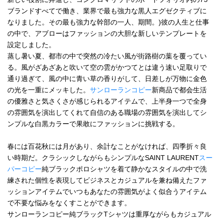
ブランドすべてで働き、業界で最も強力な黒人エグゼクティブに
なりました。その最も強力な幹部の一人、期間。)彼の人生と仕事
の中で、アブローはファッションの大胆な新しいテンプレートを
設定しました。
蒸し暑い夏、都市の中で突然の冷たい風が街路樹の葉を覆ってい
る。風がざあざあと吹いて空の雲がかつてとは違う速い足取りで
通り過ぎて、風の中に青い草の香りがして、日差しが万物に金色
の光を一重にメッキした。
サンローランコピー
新商品で都会生活
の優雅さと気さくさが感じられるアイテムで、上半身一つで全身
の雰囲気を演出してくれて自信のある職場の雰囲気を演出してシ
ンプルな白黒カラーで果敢にファッションに挑戦する。
春には百花秋には月があり、余計なことがなければ、四季折々良
い時期だ。クラシックしながらもシンプルなSAINT LAURENT
スー
パーコピー
純ブラックポロシャツを着て静かなスタイルの中で洗
練された個性を表現してビジネスとカジュアルを兼ね備えたファ
ッションアイテムでいつもあなたの雰囲気がよく似合うアイテム
で不要な悩みをなくすことができます。
サンローランコピー純ブラックTシャツは重厚ながらもカジュアル