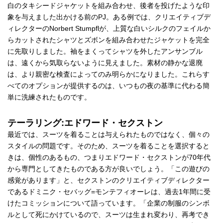
白のタキシードジャケットを組み合わせ、後者を投げたような印
象を与えました出かける前のPJ。ある例では、クリエイティブデ
ィレクターのNorbert Stumpflが、上質な白いシルクのフェイルか
らカットされたシャツとズボンを組み合わせたジャケットを完全
に先取りしました。袖をまくってシャツを外したアンサンブル
は、遠くから気取らないように見えました。素材の静かな退廃
は、より親密な検査によってのみ明らかになりました。これらす
べてのオプションが提供するのは、いつもの夜の基準に代わる簡
単に洗練されたものです。
テーラリング:エドワード・セクストン
最近では、スーツを着ることは与えられたものではなく、個々の
スタイルの問題です。そのため、スーツを着ることを選択すると
きは、個性のあるもの、つまりエドワード・セクストンが70年代
から専門としてきたものである方が良いでしょう。「この遊びの
感覚があります」と、セクストンのクリエイティブディレクター
であるドミニク・セバッグ=モンテフィオーレは、過去1年間に受
けたコミッションについて語っています。「企業の制服のシンボ
ルとして死にかけているので、スーツは生まれ変わり、再考でき