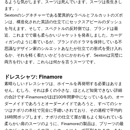
るような気がします。スーツは死んでいます。スーツは長生きし
ます。」
Sextonのシグネチャーである驚異的なラペルとフルカットのズボ
ンは、構造化された英語の仕立てにセックスアピールのダッシュ
を与えます。そして、スペクトルの反対側では、ブランドは最
近、これまでで最も柔らかいジャケットを発表しました。カーデ
ィガンのように着ているが、ブランドのドラマを保持している不
思議なデザイン家のシルエットあなたが仕立ての形式を受け入れ
るか、それを軽く着たいかどうかにかかわらず、Sextonは完璧に
両方を行います。これらは何かを言うスーツです。
ドレスシャツ: Finamore
素晴らしいドレスシャツは、ホイールを再発明する必要はありま
せん。むしろ、それは多くの小さな、ほとんど知覚できない詳細
の合計です-Finamoreがほぼ100年間夢中になっているもの。オー
ダーメイドであろうとオーダーメイドであろうと、すべてのシャ
ツはナポリの本社で完全に手縫いされており、その過程で平均約
16時間ポップします。ナポリの仕立て屋が最もよく知られている
柔らかい肩のスーツのように、Finamoreの製品は、プリーツの最