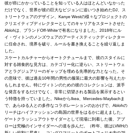
彼が癌にかかっていることを知っている人はほとんどいなかった
だけでなく、世界が彼の巨大なビジョンに追いつき始めたDJ、ス
トリートウェアのデザイン、Kanye Westの様々なプロジェクトの
クリエイティブディレクターとしてのキャリアをスタートさせた
Ablohは、ブランドOff-Whiteで有名になりました。2018年にル
イ・ヴィトンのメンズウェアのアーティスティックディレクター
に任命され、境界を破り、ルールを書き換えることを繰り返しま
した。
スケートカルチャーからオートクチュールまで、彼のスタイルに
対する雑食的な見方は、カテゴリー化に逆らい、ストリートウェ
アとラグジュアリーのギャップを埋める先導的な力となった。そ
の意味で、彼は過去10年間の男性の服装に最大の影響を与えたか
もしれません。特にヴィトンのための彼のコレクションは、派手
な発言をするだけでなく、非常に切望される製品を展示するとい
う特徴を持っていました。NikeからIkea、Mercedes-Maybachま
で、あらゆる人との多作なコラボレーションのおかげで、Ablohの
リーチはハイファッションの島国の世界をはるかに超えました。
ゲートクラッシュアウトサイダーとして現場に到着した後、アブ
ローは究極のインサイダーへの道を歩んだ。（昨年、彼はLVMHの
新しい役割に昇進し、コングロマリットのポートフォリオ内の75