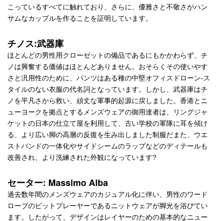
こっているすべてに触れており、さらに、優雅さと不敬さがハン
サムなカップルを作ることを証明しています。
チノス:武器庫
ほとんどの男性用クローゼットの備品であるにもかかわらず、チ
ノは興奮する価値はほとんどありません。おそらくその使いやす
さと汎用性のために、パンツはある種の中堅オフィスドローン-ス
タイルのない衣服の代名詞となっています。しかし、武器庫はチ
ノを平凡さから救い、頑丈な軍事的起源に戻しました。香港とニ
ューヨークを拠点とするメンズウェアの御用達者は、リングジャ
ケットの日本の仕立て屋を利用して、古い学校の軍隊に耳を傾け
る、より広い脚の高層の反復を生み出しました制服だまた、ウエ
ストバンドの一体化やサイドシームのラップなどのディテールも
改善され、より洗練された外観になっています?
セーター: Massimo Alba
過去数年間のメンズウェアのカジュアル化に伴い、男性のワード
ローブのビットプレーヤーであるニットウェアが脚光を浴びてい
ます。したがって、デザインはレイヤーのための基本的なニュー