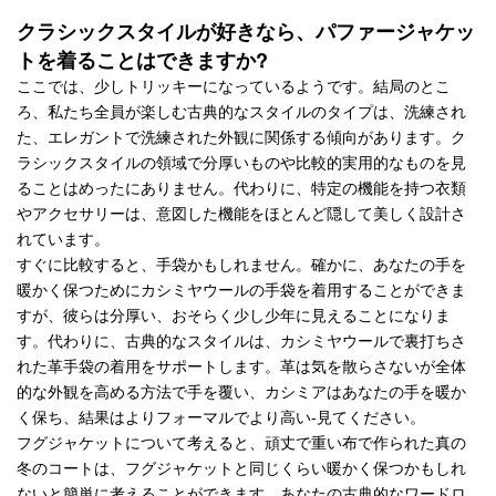
クラシックスタイルが好きなら、パファージャケッ
トを着ることはできますか?
ここでは、少しトリッキーになっているようです。結局のとこ
ろ、私たち全員が楽しむ古典的なスタイルのタイプは、洗練され
た、エレガントで洗練された外観に関係する傾向があります。ク
ラシックスタイルの領域で分厚いものや比較的実用的なものを見
ることはめったにありません。代わりに、特定の機能を持つ衣類
やアクセサリーは、意図した機能をほとんど隠して美しく設計さ
れています。
すぐに比較すると、手袋かもしれません。確かに、あなたの手を
暖かく保つためにカシミヤウールの手袋を着用することができま
すが、彼らは分厚い、おそらく少し少年に見えることになりま
す。代わりに、古典的なスタイルは、カシミヤウールで裏打ちさ
れた革手袋の着用をサポートします。革は気を散らさないが全体
的な外観を高める方法で手を覆い、カシミアはあなたの手を暖か
く保ち、結果はよりフォーマルでより高い-見てください。
フグジャケットについて考えると、頑丈で重い布で作られた真の
冬のコートは、フグジャケットと同じくらい暖かく保つかもしれ
ないと簡単に考えることができます。あなたの古典的なワードロ