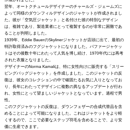
翌年、オートクチュールデザイナーのチャールズ・ジェームズに
よって同様のダウンフィルデザインのジャケットが作成されまし
た。彼が「空気圧ジャケット」と名付けた彼の特別なデザイン
は、複雑であり、製造業者にとって複製するのが非常に困難であ
ることが判明しました。
1939年、Eddie BauerのSkylinerジャケットが店頭に出て、最初の
特許取得済みのフグジャケットになりました。パファージャケッ
トはその後数十年にわたって人気を博し続け、1970年代には再考
された衣服となりました。
デザイナーのNorma Kamaliは、特に女性向けに販売する「スリー
ピングバッグジャケット」を作成しました。このジャケットの反
復は、彼女のコレクションの中で確固たるお気に入りとなってお
り、長年にわたってデザインに複数の異なるアップデートが行わ
れ、女性にとって望ましいジャケットとなっています。過程で男
性。
このフグジャケットの反復は、ダウンフェザーの合成代替品を含
めることによって可能になりました。これはジャケットをより軽
くするので、ここで必要なステップ羽毛を含めることで、より安
価に生産できます。