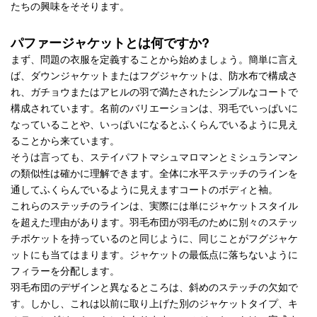
たちの興味をそそります。
パファージャケットとは何ですか?
まず、問題の衣服を定義することから始めましょう。簡単に言え
ば、ダウンジャケットまたはフグジャケットは、防水布で構成さ
れ、ガチョウまたはアヒルの羽で満たされたシンプルなコートで
構成されています。名前のバリエーションは、羽毛でいっぱいに
なっていることや、いっぱいになるとふくらんでいるように見え
ることから来ています。
そうは言っても、ステイパフトマシュマロマンとミシュランマン
の類似性は確かに理解できます。全体に水平ステッチのラインを
通してふくらんでいるように見えますコートのボディと袖。
これらのステッチのラインは、実際には単にジャケットスタイル
を超えた理由があります。羽毛布団が羽毛のために別々のステッ
チポケットを持っているのと同じように、同じことがフグジャケ
ットにも当てはまります。ジャケットの最低点に落ちないように
フィラーを分配します。
羽毛布団のデザインと異なるところは、斜めのステッチの欠如で
す。しかし、これは以前に取り上げた別のジャケットタイプ、キ