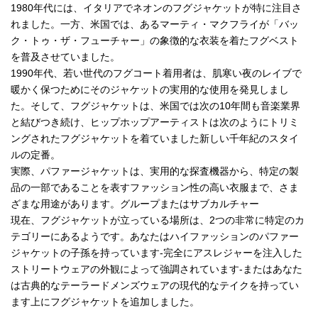
1980年代には、イタリアでネオンのフグジャケットが特に注目さ
れました。一方、米国では、あるマーティ・マクフライが「バッ
ク・トゥ・ザ・フューチャー」の象徴的な衣装を着たフグベスト
を普及させていました。
1990年代、若い世代のフグコート着用者は、肌寒い夜のレイブで
暖かく保つためにそのジャケットの実用的な使用を発見しまし
た。そして、フグジャケットは、米国では次の10年間も音楽業界
と結びつき続け、ヒップホップアーティストは次のようにトリミ
ングされたフグジャケットを着ていました新しい千年紀のスタイ
ルの定番。
実際、パファージャケットは、実用的な探査機器から、特定の製
品の一部であることを表すファッション性の高い衣服まで、さま
ざまな用途があります。グループまたはサブカルチャー
現在、フグジャケットが立っている場所は、2つの非常に特定のカ
テゴリーにあるようです。あなたはハイファッションのパファー
ジャケットの子孫を持っています-完全にアスレジャーを注入した
ストリートウェアの外観によって強調されています-またはあなた
は古典的なテーラードメンズウェアの現代的なテイクを持ってい
ます上にフグジャケットを追加しました。