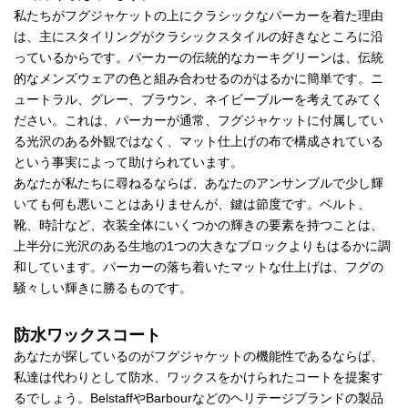
私たちがフグジャケットの上にクラシックなパーカーを着た理由
は、主にスタイリングがクラシックスタイルの好きなところに沿
っているからです。パーカーの伝統的なカーキグリーンは、伝統
的なメンズウェアの色と組み合わせるのがはるかに簡単です。ニ
ュートラル、グレー、ブラウン、ネイビーブルーを考えてみてく
ださい。これは、パーカーが通常、フグジャケットに付属してい
る光沢のある外観ではなく、マット仕上げの布で構成されている
という事実によって助けられています。
あなたが私たちに尋ねるならば、あなたのアンサンブルで少し輝
いても何も悪いことはありませんが、鍵は節度です。ベルト、
靴、時計など、衣装全体にいくつかの輝きの要素を持つことは、
上半分に光沢のある生地の1つの大きなブロックよりもはるかに調
和しています。パーカーの落ち着いたマットな仕上げは、フグの
騒々しい輝きに勝るものです。
防水ワックスコート
あなたが探しているのがフグジャケットの機能性であるならば、
私達は代わりとして防水、ワックスをかけられたコートを提案す
るでしょう。BelstaffやBarbourなどのヘリテージブランドの製品