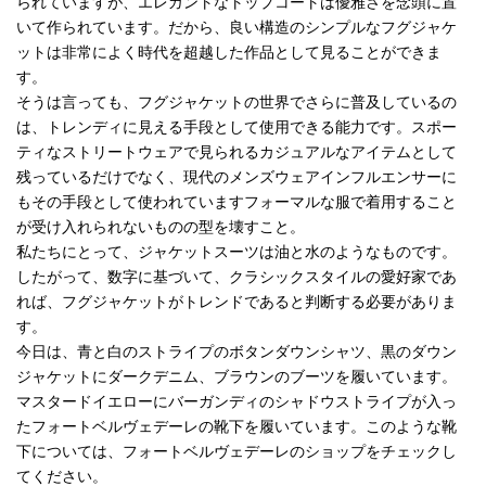
られていますが、エレガントなトップコートは優雅さを念頭に置
いて作られています。だから、良い構造のシンプルなフグジャケ
ットは非常によく時代を超越した作品として見ることができま
す。
そうは言っても、フグジャケットの世界でさらに普及しているの
は、トレンディに見える手段として使用できる能力です。スポー
ティなストリートウェアで見られるカジュアルなアイテムとして
残っているだけでなく、現代のメンズウェアインフルエンサーに
もその手段として使われていますフォーマルな服で着用すること
が受け入れられないものの型を壊すこと。
私たちにとって、ジャケットスーツは油と水のようなものです。
したがって、数字に基づいて、クラシックスタイルの愛好家であ
れば、フグジャケットがトレンドであると判断する必要がありま
す。
今日は、青と白のストライプのボタンダウンシャツ、黒のダウン
ジャケットにダークデニム、ブラウンのブーツを履いています。
マスタードイエローにバーガンディのシャドウストライプが入っ
たフォートベルヴェデーレの靴下を履いています。このような靴
下については、フォートベルヴェデーレのショップをチェックし
てください。