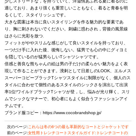
少しストリートな，を持っていて、洋溢情あふれる夏に着るのに
適しており、あまり强くも重苦しいこともなく、着ると青春を明
るくして、スタイリッシュです。
大きな図案は本当に良いスタイリングを作る魅力的な要素であ
り、胸に刺されないでください。刺繍に惑わされ，背後の風景線
はさらに光彩を放つ.
フィットがややスリムな感じがして良いスタイルを持っており、
一つだけ手に入れた後、後悔しない。猛男でも心の中にグィヨミ
を隠しているのが猛男らしいTシャツシャツです。
倍感と善良な熊ちゃんの絵は男の子だけの柔らかい魅力をよく表
現して作ることができます。溌剌として日差しのLOOK、エルメス
スーパーコピーブラックTシャツスタイルに制限がなく、個人のス
タイルに合わせて個性のあるスタイルのシックさを演出して出演
率1位!ワイルドブラックTシャツが登，し、悩みが光り輝く、スリ
ムでシックなマナーで、初心者にもよく似合うファッションアイ
テムです。
ブランド服コピー：https://www.cocobrandshop.jp/
次のページ:
これらは冬の6つの最も革新的なコートとジャケットです
前のページ:
女性用トレンチコートスタイルガイド:トレンチコートの