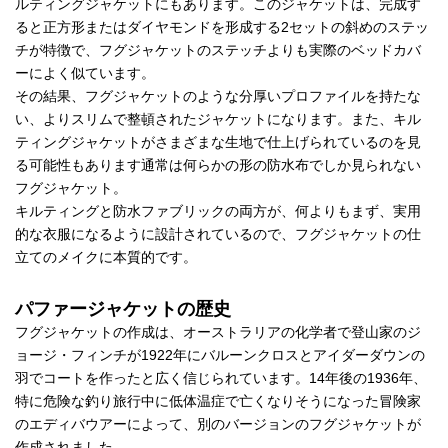
ルティングジャケットにもあります。このジャケットは、完成す
ると正方形またはダイヤモンドを形成する2セットの斜めのステッ
チが特徴で、フグジャケットのステッチよりも実際のベッドカバ
ーによく似ています。
その結果、フグジャケットのような分厚いプロファイルを持たな
い、よりスリムで整頓されたジャケットになります。また、キル
ティングジャケットがさまざまな生地で仕上げられているのを見
る可能性もあります通常は何らかの形の防水布でしか見られない
フグジャケット。
キルティングと防水ファブリックの両方が、何よりもまず、実用
的な衣服になるように設計されているので、フグジャケットの仕
立てのメイクに本質的です。
パファージャケットの歴史
フグジャケットの作成は、オーストラリアの化学者で登山家のジ
ョージ・フィンチが1922年にバルーンクロスとアイダーダウンの
羽でコートを作ったと広く信じられています。14年後の1936年、
特に危険な釣り旅行中に低体温症で亡くなりそうになった冒険家
のエディバウアーによって、別のバージョンのフグジャケットが
作成されました。