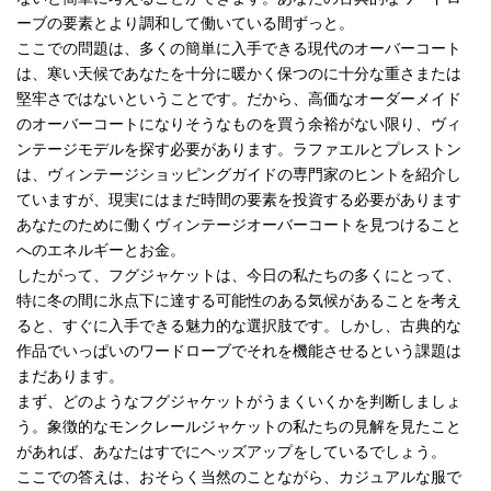
ーブの要素とより調和して働いている間ずっと。
ここでの問題は、多くの簡単に入手できる現代のオーバーコート
は、寒い天候であなたを十分に暖かく保つのに十分な重さまたは
堅牢さではないということです。だから、高価なオーダーメイド
のオーバーコートになりそうなものを買う余裕がない限り、ヴィ
ンテージモデルを探す必要があります。ラファエルとプレストン
は、ヴィンテージショッピングガイドの専門家のヒントを紹介し
ていますが、現実にはまだ時間の要素を投資する必要があります
あなたのために働くヴィンテージオーバーコートを見つけること
へのエネルギーとお金。
したがって、フグジャケットは、今日の私たちの多くにとって、
特に冬の間に氷点下に達する可能性のある気候があることを考え
ると、すぐに入手できる魅力的な選択肢です。しかし、古典的な
作品でいっぱいのワードローブでそれを機能させるという課題は
まだあります。
まず、どのようなフグジャケットがうまくいくかを判断しましょ
う。象徴的なモンクレールジャケットの私たちの見解を見たこと
があれば、あなたはすでにヘッズアップをしているでしょう。
ここでの答えは、おそらく当然のことながら、カジュアルな服で