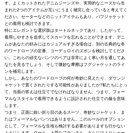
す。よくカットされたデニムジーンズや、実用的なニーズから生
まれた2つのアイテムが互いにうまく補完し合っていると考えてく
ださい。セーターなどのニットアイテムもあり、パフジャケット
との着用も検討できます。
特にエレガントな選択肢はタートルネックであり、したがって、
着用しやすさを追求してスカーフを忘れることができます。デニ
ムがあなたの好みにはカジュアルすぎる場合は、別の古典的な冬
のワードローブの定番、コーデュロイのズボンを検討してくださ
い。これらの頑丈なパンツのペアは非常によく寒い月を通してあ
なたを見るでしょう、そして微妙な摩擦はフグジャケットのライ
ンを補完します。
しかし、あなたのワードローブの何が奇妙に見えたり、ダウンジ
ャケットで置くされたりする可能性がありましたか?私たちにとっ
て、当面の答えは仕立てでなければなりません。つまり、フォー
マルなスタイルで着用できるように設計された仕立ての服を意味
します。
つまり、正面に鋭い折り目のあるスーツ、奇妙なジャケット、ま
たはフォーマルなパンツはありません。このルールのオプション
として、フォーマルな生地も検討する必要がありますも行かない
ようにします。ウール、上質なフランネル、さらにはよりシャー