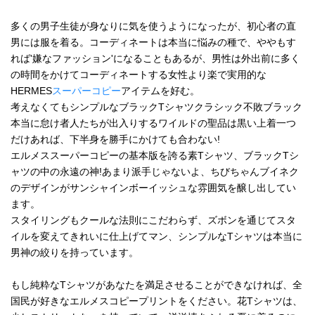
多くの男子生徒が身なりに気を使うようになったが、初心者の直
男には服を着る。コーディネートは本当に悩みの種で、ややもす
れば'嫌なファッション'になることもあるが、男性は外出前に多く
の時間をかけてコーディネートする女性より楽で実用的な
HERMES
スーパーコピー
アイテムを好む。
考えなくてもシンプルなブラックTシャツクラシック不敗ブラック
本当に怠け者人たちが出入りするワイルドの聖品は黒い上着一つ
だけあれば、下半身を勝手にかけても合わない!
エルメススーパーコピーの基本版を誇る素Tシャツ、ブラックTシ
ャツの中の永遠の神!あまり派手じゃないよ、ちびちゃんブイネク
のデザインがサンシャインボーイッシュな雰囲気を醸し出してい
ます。
スタイリングもクールな法則にこだわらず、ズボンを通じてスタ
イルを変えてきれいに仕上げてマン、シンプルなTシャツは本当に
男神の絞りを持っています。
もし純粋なTシャツがあなたを満足させることができなければ、全
国民が好きなエルメスコピープリントをください。花Tシャツは、