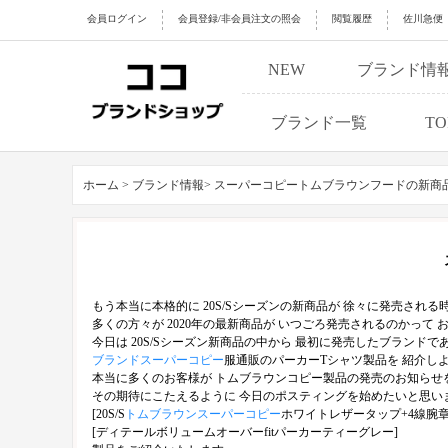
会員ログイン
会員登録/非会員注文の照会
閲覧履歴
佐川急便
NEW
ブランド情
ブランド一覧
TO
ホーム >
ブランド情報>
スーパーコピートムブラウンフードの新商
もう本当に本格的に 20S/Sシーズンの新商品が 徐々に発売される
多くの方々が 2020年の最新商品が いつごろ発売されるのかって
今日は 20S/Sシーズン新商品の中から 最初に発売したブランドで
ブランドスーパーコピー
服通販のパーカーTシャツ製品を 紹介し
本当に多くのお客様が トムブラウンコピー製品の発売のお知らせ
その期待にこたえるように 今日のポスティングを始めたいと思い
[20S/S
トムブラウンスーパーコピー
ホワイトレザータップ+4線腕章
[ディテールボリュームオーバーfitパーカーティーグレー]