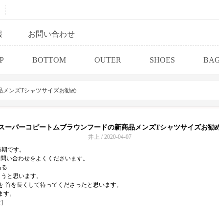
報
お問い合わせ
P
BOTTOM
OUTER
SHOES
BA
品メンズTシャツサイズお勧め
スーパーコピートムブラウンフードの新商品メンズTシャツサイズお勧
井上 / 2020-04-07
時期です。
 お問い合わせをよくくださいます。
ある
ようと思います。
を 首を長くして待ってくださったと思います。
ます。
]