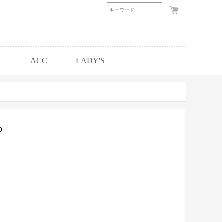
G
ACC
LADY'S
め