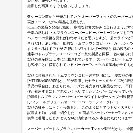
製品をご紹介いたします。
撮影した写真で すぐお会いしましょう。
数シーズン前から発売されていた オーバーフィットのスーパーコ
実はノーマルなfitの製品を生産した。
Ruzzfitの製品を発売し始め、 多様な顧客の好みに合わせようと
全部の感じは トムブラウンスーパーコピーパーカーTシャツをご存
ハンガーの最後を見ればおわかりだと思いますが、 肩のラインが
それだけ、肩と袖が一般的な トムブラウンコピーパーカーTシャ
すぐ食べるはずですが 左腕に4ホワイトレザー腕章と 首の後ろの
通常のトムブラウンスーパーコピー賞の製品と同様、 首の後ろに付
製品の生産国は 日本に記載されています、 スーパーコピートムブ
お客様ごとに保有されている パーカーTシャツの原産地が全て 
製品に付着された トムブラウンコピー純本物宅には、 要製品の
[MJT158A00535055]と、 私が着用したセラミックのサイズ2が 
手品の場合は、あまりにもルーズに 発売された製品なので、 平日
僕が着用するにも 問題ないくらいでした ハンガーにかかっている
[20S/Sトムブラウンスーパーコピーホワイトレザータップ+4線腕章
[ディテールボリュームオーバーfitパーカーティーグレー]
製品の袖をしばらく引っ張ると、 このようにとてつもなく大きい 
試着する前に 以前ご紹介した この商品アネットパーカーTシャツ
実際に着用したとき どんなfitが演出されるか 本当に気になりま
スーパーコピートムブラウンパーカーのTシャツ製品だから、 全