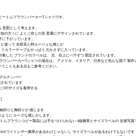
ピートムブラウンパーカーTシャツです。
する 意図として考えます。
知の方々に よくご存じの筈 普通にデザインされています。
下に下がっています。
ツと違って 全部見た時ルージュな感じが
トリカラーテープもやっぱり 欠かさずに入っています。
着した ブランドのラベルは、 左、右上に一汗ずつ 固定されています。
ラウンパーカーTシャツの場合は、 アメリカ、イタリア、日本など色んな国で 製作
ちがうこともある点もご参考ください。
モデルナンバー
表記されています
に105サイズを着用する
]
袖回りと胸回りが 感じます
のように ルーズな感じがします。
す トムブラウンコピー製品には手をつけられない 4線腕章とサイズラベルの 近接写真
部4ホワイトレザー腕章があるわけじゃないし サイズラベルがあるわけでもないです