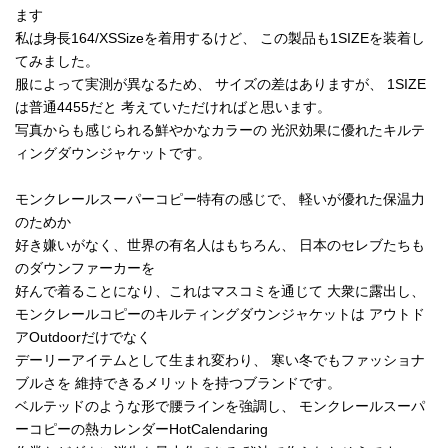
ます
私は身長164/XSSizeを着用するけど、 この製品も1SIZEを装着し
てみました。
服によって実測が異なるため、 サイズの差はありますが、 1SIZE
は普通4455だと 考えていただければと思います。
写真からも感じられる鮮やかなカラーの 光沢効果に優れたキルテ
ィングダウンジャケットです。
モンクレールスーパーコピー特有の感じで、 軽いが優れた保温力
のためか
好き嫌いがなく、世界の有名人はもちろん、 日本のセレブたちも
のダウンファーカーを
好んで着ることになり、これはマスコミを通じて 大衆に露出し、
モンクレールコピーのキルティングダウンジャケットは アウトド
アOutdoorだけでなく
デーリーアイテムとして生まれ変わり、 寒い冬でもファッショナ
ブルさを 維持できるメリットを持つブランドです。
ベルテッドのような形で腰ラインを強調し、 モンクレールスーパ
ーコピーの熱カレンダーHotCalendaring