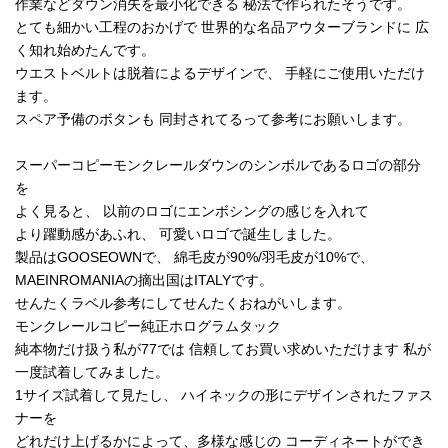
作業などダウン消失を最小化できる 秘法で作られたそうです。
とても細かい工程のおかげで 世界的な名品アウターブランドに 広
く知れ始めたんです。
ウエストベルトは脱着によるデザインで、 手軽にご使用いただけ
ます。
スペア予備のボタンも 同封されてるって参考にお願いします。
スーパーコピーモンクレールダウンのシンボルであるロゴの部分
を
よく見ると、 以前のロゴにエンボシングの感じを入れて
より躍動感があふれ、 可愛いロゴで誕生しました。
製品はGOOSEOWNで、 綿毛皮が90%/羽毛皮が10%で、
MAEINROMANIAの摘出国はITALYです。
せんたくラベル参考にしてせんたくおねがいします。
モンクレールコピー純正ホログラムタック
純本物だけ扱う私が77では 信頼してお買い求めいただけます 私が
一度試着してみました。
1サイズ試着して見たし、 ハイネックの形にデザインされたファス
ナーを
どれだけ上げるかによって、多様な感じの コーディネートができ