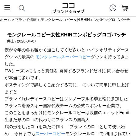
ホーム
ブランド情報
> モンクレールコピー女性RHINエンボビッグロゴパッチ
>
モンクレールコピー女性RHINエンボビッグロゴパッチ
井上 / 2020-04-07
僕が今年の冬も暖かく過ごしてくださいと ハイクオリティグース
ダウンの最高の
モンクレールスーパーコピー
ダウンを持ってきま
した。
FWシーズンにもっと真価を 発揮するブランドだけに 問い合わせ
が本当に多いです。
ポスティングで詳しくご紹介する前に、 について簡単に申し上げ
ますと
ブランド服レディースコピーはグレノーブル冬季五輪に参加した
フランス滑降スキー国家代表チームの公式スポンサー企業で、
このことをきっかけにモンクレールコピーは以前のエィットEquit
生きた形のロゴの代わりにフランスの国鳥人
鶏の形をしたロゴを新たに作り、 ブランドのロゴとして使い始
め、 今日までも
スーパーコピー
モンクレールロゴで 利用されてい