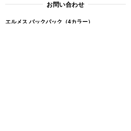
お問い合わせ
エルメス バックパック（4カラー）
シンプルでありながら存在感のあるデザインが魅力の
エルメスバックパックです。 フロントには
「HERMÈS PARIS」のロゴが施されており、カジュ
アルな中にも上品さを感じさせる仕上がりとなってい
ます。 軽量で丈夫な素材を使用しており、デイリー
使いはもちろん、旅行やアウトドアシーンにも最適。
広めの収納スペースで荷物の出し入れがしやすく、実
用性にも優れています。 しっかりとしたショルダー
ストラップで安定感があり、長時間の使用でも快適に
ご使用いただけます。 シンプルな配色とデザイン
で、男女問わずお使いいただけるユニセックス仕様で
す。シンプルながらも高級感を感じさせる、実用性と
デザイン性を兼ね備えたバックパックです。