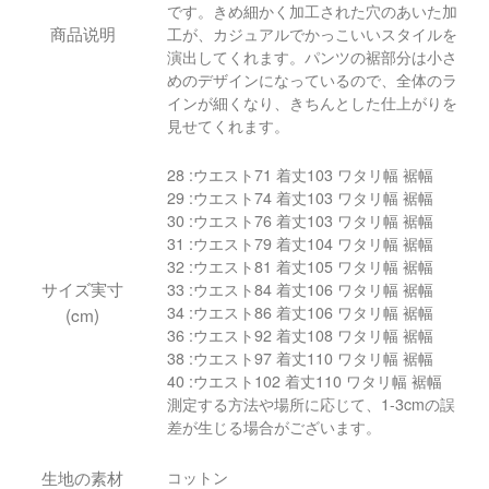
です。きめ細かく加工された穴のあいた加
商品说明
工が、カジュアルでかっこいいスタイルを
演出してくれます。パンツの裾部分は小さ
めのデザインになっているので、全体のラ
インが細くなり、きちんとした仕上がりを
見せてくれます。
28 :ウエスト71 着丈103 ワタリ幅 裾幅
29 :ウエスト74 着丈103 ワタリ幅 裾幅
30 :ウエスト76 着丈103 ワタリ幅 裾幅
31 :ウエスト79 着丈104 ワタリ幅 裾幅
32 :ウエスト81 着丈105 ワタリ幅 裾幅
サイズ実寸
33 :ウエスト84 着丈106 ワタリ幅 裾幅
34 :ウエスト86 着丈106 ワタリ幅 裾幅
(cm)
36 :ウエスト92 着丈108 ワタリ幅 裾幅
38 :ウエスト97 着丈110 ワタリ幅 裾幅
40 :ウエスト102 着丈110 ワタリ幅 裾幅
測定する方法や場所に応じて、1-3cmの誤
差が生じる場合がございます。
生地の素材
コットン