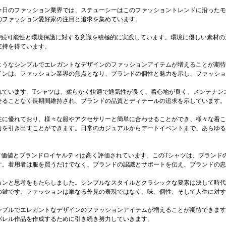
今日のファッション業界では、ステューシーはこのファッショントレンドに沿ったモ
のファッション愛好家の注目と追求を集めています。
は持続可能性と環境保護に対する意識を積極的に実践しています。環境に優しい素材
支持を得ています。
ようなシンプルでエレガントなデザインのファッションアイテムが増えることが期待
インは、ファッション業界の焦点となり、ブランドの個性と魅力を示し、ファッショ
れています。Tシャツは、柔らかく快適で通気性が良く、着心地が良く、メンテナン
せることなく長期間維持され、ブランドの品質とディテールの追求を示しています。
性に優れており、様々な服やアクセサリーと簡単に合わせることができ、様々な着こ
力を引き出すことができます。日常のカジュアルからデートイベントまで、あらゆる
ンド価値とブランドロイヤルティは高く評価されています。このTシャツは、ブラン
す。着用者は服を買うだけでなく、ブランドの認識とサポートを伝え、ブランドの忠
ョンと思考をもたらしました。シンプルなスタイルとクラシックな要素は決して時代
の鍵です。ファッションは単なる外見の表現ではなく、味、個性、そして人生に対す
ンプルでエレガントなデザインのファッションアイテムが増えることが期待できます
パレル作品を作成するために引き続き努力していきます。