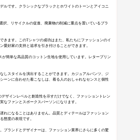
デルです。クラシックなブラックとホワイトのトーンとアイコニ
の選択、リサイクルの促進、廃棄物の削減に重点を置いているブラ
できます。このTシャツの成功はまた、私たちにファッションのイ
ン愛好家の支持と追求を引き付けることができます。
スが簡単な高品質のコットン生地を使用しています。レタープリン
なしスタイルを演出することができます。カジュアルパンツ、ジ
シーンに合わせた着こなしは、着る人のおしゃれなセンスと個性
ドのデザインレベルと創造性を示すだけでなく、ファッショントレン
実なファンとスポークスパーソンになります。
遅れになることはありません。品質とディテールはファッション
る態度の表現です。
。ブランドとデザイナーは、ファッション業界にさらに多くの驚