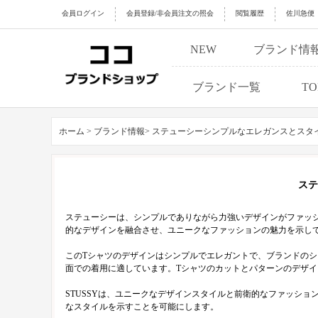
会員ログイン
会員登録/非会員注文の照会
閲覧履歴
佐川急便
NEW
ブランド情
ブランド一覧
TO
ホーム >
ブランド情報>
ステューシーシンプルなエレガンスとスタ
ステ
ステューシーは、シンプルでありながら力強いデザインがファッ
的なデザインを融合させ、ユニークなファッションの魅力を示し
このTシャツのデザインはシンプルでエレガントで、ブランドの
面での着用に適しています。Tシャツのカットとパターンのデザ
STUSSYは、ユニークなデザインスタイルと前衛的なファッシ
なスタイルを示すことを可能にします。