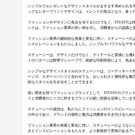
シンプルでエレガントなデザインスタイルがますます求められる
ックなレタープリントデザインは、トレンドの焦点となり、多く
ファッションやデザインに焦点を当てるだけでなく、STUSSY
ンドは、ファッション業界の良い例を示し、消費者からの認識と
ファッション業界の継続的な発展と変化に伴い、ステューシーの
ンスピレーションをもたらしました。シンプルでパワフルなデザ
ステューシーは、デザインだけでなく、ディテールと質感にも優
トのパターンは鮮明でシャープで、絶妙な印刷技術により、色あ
シンプルなデザインスタイルのステューシーは、コーディネート
ーンズ、スポーツパンツと合わせても、おしゃれさと個性的な魅
的なスタイルを引き出すことができます。
長い歴史を持つファッションブランドとして、STUSSYのブラ
ドと消費者のニーズに対するブランドの鋭い把握を反映していま
ステューシーの成功は、私たちにファッションのインスピレーシ
の中心であり、ブランドの個性と魅力は消費者を引き付けるため
ファッション業界の発展と変化に伴い、ステューシーのようなシ
きとインスピレーションをもたらす、より創造的で意味のあるア