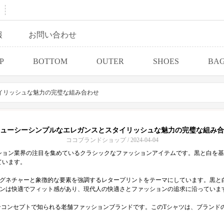
報
お問い合わせ
P
BOTTOM
OUTER
SHOES
BA
イリッシュな魅力の完璧な組み合わせ
ューシーシンプルなエレガンスとスタイリッシュな魅力の完璧な組み合
ココブランドショップ / 2024-04-04
ション業界の注目を集めているクラシックなファッションアイテムです。黒と白を基
ています。
シグネチャーと象徴的な要素を強調するレタープリントをテーマにしています。黒と
インは快適でフィット感があり、現代人の快適さとファッションの追求に沿っていま
ョンコンセプトで知られる老舗ファッションブランドです。このTシャツは、ブラン