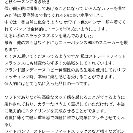
と秋シーズンに引き続き
僕が個人的に撮影してあげることになって いろんなカラーを着て
みた時は 夏序盤まで着てくれるのに良い水準でした。
中では一番自然に似合うような ホワイト色のインナー類を着てく
れて パンツは全体的にトーンがずれないようにします。
明るい系のスラックスズボンを選んでみました。
最近、他の方々はワイドにもニューバランス993のスニーカーを履
きます。
たくさん履いてくださってるようですが 私はストレートフィット
スラックスにも相変わらず多くの挑戦をしてくれています。
ブランド服レディースコピー伸縮性のある生地を使用しており フ
ィッティング時、本当に楽な感じを受けることができます。
個人的にはとても気に入った品目の一つです。
ソフトでありながら高級なタッチ感を感じることができるように
製作されており、カラーだけうまく選択していただければ、本当
に魅力的にスタイリングを完成させることができます。
適度に薄くて軽い重量感で気軽に誰でも簡単にマッチさせてくれ
るし
ワイドパンツ、ストレートフィットスラックスなど様々なズボン