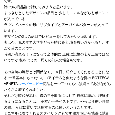
です。
計3つの商品群で話してみようと思います。
すっきりとしたデザインの品目と 少しミニマルながらもポイント
が入っている
ラウンドネックの形にリブタイプとアーガイルパターンが入って
います。
デザインの3つの品目でレビューをしてみたいと思います。
実は今、私の年で大学生だった時代を 記憶を思い浮かべると、す
ごく昔のことです。
時間が流れるようになって全体的に 正確に記憶の姿が正確ではな
いですが 私をはじめ、周りの知人の場合もです。
その当時の流行とは関係なく、 今日、紹介してくださることにな
る 一番基本にもったいないアイテムと似たような姿の BOTTEGA
VENETA
スーパーコピー
商品を一つ二つくらいは買ってあげながら
たくさん着てくれました。
それだけ時代が流れ、僕の年を取るにつれて 自然に認め、理解す
るようになることは、 基本が一番ベストです。やっぱり長い時間
の間、 そばに置いて活用するのに良いということです。
ミニマルに着てくれるスタイリングもです 数年前から地道に試み