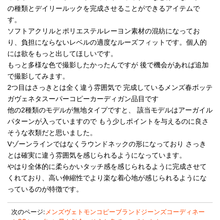
の種類とデイリールックを完成させることができるアイテムで
す。
ソフトアクリルとポリエステルレーヨン素材の混紡になってお
り、負担にならないレベルの適度なルーズフィットです。個人的
には欲をもっと出してほしいです。
もっと多様な色で撮影したかったんですが 後で機会があれば追加
で撮影してみます。
2つ目はさっきとは全く違う雰囲気で 完成しているメンズ春ボッテ
ガヴェネタスーパーコピーカーディガン品目です
他の2種類のモデルが無地タイプですと、 該当モデルはアーガイル
パターンが入っていますので もう少しポイントを与えるのに良さ
そうな衣類だと思いました。
Vゾーンラインではなくラウンドネックの形になっており さっき
とは確実に違う雰囲気を感じられるようになっています。
やはり全体的に柔らかいタッチ感を感じられるように完成させて
くれており、高い伸縮性でより楽な着心地が感じられるようにな
っているのが特徴です。
次のページ:
メンズヴェトモンコピーブランドジーンズコーディネー