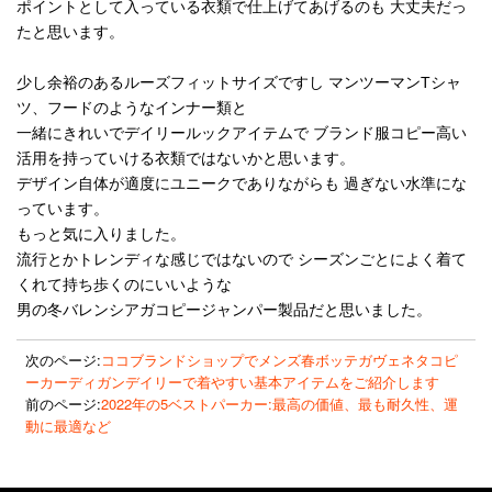
ポイントとして入っている衣類で仕上げてあげるのも 大丈夫だっ
たと思います。
少し余裕のあるルーズフィットサイズですし マンツーマンTシャ
ツ、フードのようなインナー類と
一緒にきれいでデイリールックアイテムで ブランド服コピー高い
活用を持っていける衣類ではないかと思います。
デザイン自体が適度にユニークでありながらも 過ぎない水準にな
っています。
もっと気に入りました。
流行とかトレンディな感じではないので シーズンごとによく着て
くれて持ち歩くのにいいような
男の冬バレンシアガコピージャンパー製品だと思いました。
次のページ:
ココブランドショップでメンズ春ボッテガヴェネタコピ
ーカーディガンデイリーで着やすい基本アイテムをご紹介します
前のページ:
2022年の5ベストパーカー:最高の価値、最も耐久性、運
動に最適など