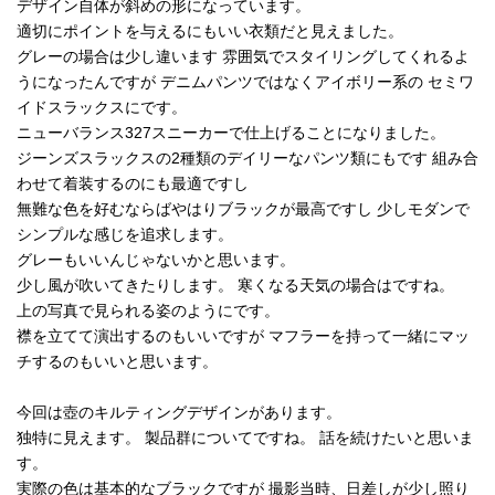
デザイン自体が斜めの形になっています。
適切にポイントを与えるにもいい衣類だと見えました。
グレーの場合は少し違います 雰囲気でスタイリングしてくれるよ
うになったんですが デニムパンツではなくアイボリー系の セミワ
イドスラックスにです。
ニューバランス327スニーカーで仕上げることになりました。
ジーンズスラックスの2種類のデイリーなパンツ類にもです 組み合
わせて着装するのにも最適ですし
無難な色を好むならばやはりブラックが最高ですし 少しモダンで
シンプルな感じを追求します。
グレーもいいんじゃないかと思います。
少し風が吹いてきたりします。 寒くなる天気の場合はですね。
上の写真で見られる姿のようにです。
襟を立てて演出するのもいいですが マフラーを持って一緒にマッ
チするのもいいと思います。
今回は壺のキルティングデザインがあります。
独特に見えます。 製品群についてですね。 話を続けたいと思いま
す。
実際の色は基本的なブラックですが 撮影当時、日差しが少し照り