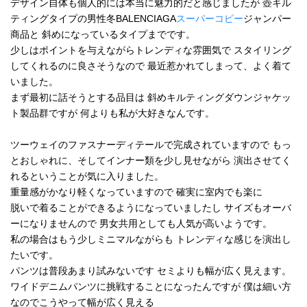
デザイン自体も個人的には本当に魅力的だと感じましたが 壺キル
ティングタイプの男性冬BALENCIAGA
スーパーコピー
ジャンパー
商品と 斜めになっているタイプまでです。
少しはポイントを与えながらトレンディな雰囲気で スタイリング
してくれるのに良さそうなので 最近惹かれてしまって、よく着て
いました。
まず最初に話そうとする品目は 斜めキルティングダウンジャケッ
ト製品群ですが 何よりも私が大好きなんです。
ツーウェイのファスナーディテールで完成されていますので もっ
とおしゃれに、そしてインナー類を少し見せながら 演出させてく
れるということが気に入りました。
重量感がかなり軽くなっていますので 確実に室内でも楽に
脱いで着ることができるようになっていましたし サイズもオーバ
ーになりませんので 男女共用としても人気が高いようです。
私の場合はもう少しミニマルながらも トレンディな感じを演出し
たいです。
パンツは普段あまり試みないです セミよりも幅が広く見えます。
ワイドデニムパンツに挑戦することになったんですが 僕は細い方
なのでこうやって幅が広く見える