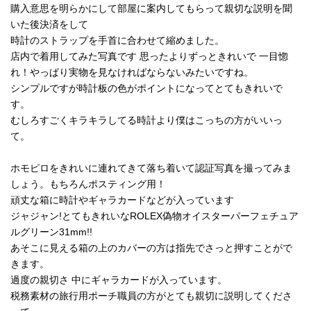
購入意思を明らかにして部屋に案内してもらって親切な説明を聞
いた後決済をして
時計のストラップを手首に合わせて縮めました。
店内で着用してみた写真です 思ったよりずっときれいで 一目惚
れ！やっぱり実物を見なければならないみたいですね。
シンプルですが時計板の色がポイントになってとてもきれいで
す。
むしろすごくキラキラしてる時計より僕はこっちの方がいいっ
て。
ホモピロをきれいに連れてきて落ち着いて認証写真を撮ってみま
しょう。もちろんポスティング用！
頑丈な箱に時計やギャラカードなどが入っています
ジャジャン!とてもきれいなROLEX偽物オイスターパーフェチュア
ルグリーン31mm!!
あそこに見える箱の上のカバーの方は指先でさっと押すことがで
きます。
過度の親切さ 中にギャラカードが入っています。
税務素材の旅行用ポーチ職員の方がとても親切に説明してくださ