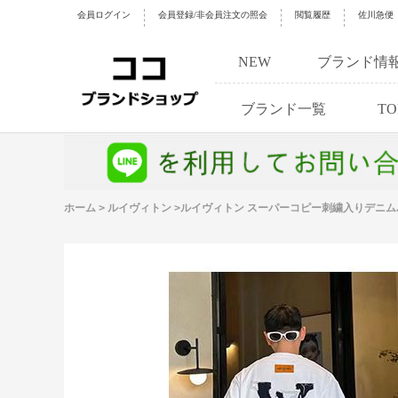
会員ログイン
会員登録/非会員注文の照会
閲覧履歴
佐川急便
NEW
ブランド情
ブランド一覧
TO
ホーム
>
ルイヴィトン
>
ルイヴィトン スーパーコピー刺繍入りデニム