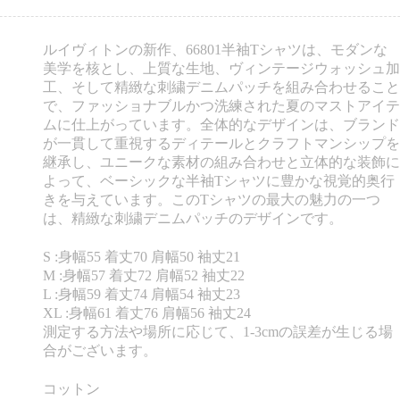
ルイヴィトンの新作、66801半袖Tシャツは、モダンな
美学を核とし、上質な生地、ヴィンテージウォッシュ加
工、そして精緻な刺繍デニムパッチを組み合わせること
で、ファッショナブルかつ洗練された夏のマストアイテ
ムに仕上がっています。全体的なデザインは、ブランド
が一貫して重視するディテールとクラフトマンシップを
継承し、ユニークな素材の組み合わせと立体的な装飾に
よって、ベーシックな半袖Tシャツに豊かな視覚的奥行
きを与えています。このTシャツの最大の魅力の一つ
は、精緻な刺繍デニムパッチのデザインです。
S :身幅55 着丈70 肩幅50 袖丈21
M :身幅57 着丈72 肩幅52 袖丈22
L :身幅59 着丈74 肩幅54 袖丈23
XL :身幅61 着丈76 肩幅56 袖丈24
測定する方法や場所に応じて、1-3cmの誤差が生じる場
合がございます。
コットン