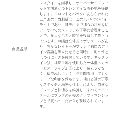
ンスタイルを継承し、オーバーサイズフィ
ットで快適かつトレンディな着心地を提供
します。フロントとバックにあしらわれた
三角形のロゴ刺繍は、このTシャツのハイ
ライトであり、細部にまで細心の注意を払
い、すべてのステッチを丁寧に管理するこ
とで、多大な労力と時間を投資して作られ
ています。刺繍は立体的でボリュームがあ
り、豊かなレイヤーがブランド独自のデザ
商品说明
イン言語を際立たせると同時に、耐久性と
ほつれにくさを確保しています。ネックラ
インは、純綿生地を使用した一体型のカッ
トとストライプ加工により、色ムラがな
く、型崩れしにくく、長期間着用してもシ
ャープな印象を保ちます。袖口と裾の丁寧
なステッチと精密な仕上げにより、自然な
ドレープと快適さを維持し、すべてのディ
テールにプラダの究極のクラフトマンシッ
プと品質へのこだわりが反映されていま
す。