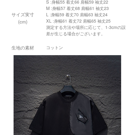
S :身幅55 着丈66 肩幅59 袖丈22
M :身幅57 着丈68 肩幅61 袖丈23
サイズ実寸
L :身幅59 着丈70 肩幅63 袖丈24
XL :身幅61 着丈72 肩幅65 袖丈25
(cm)
測定する方法や場所に応じて、1-3cmの誤
差が生じる場合がございます。
生地の素材
コットン