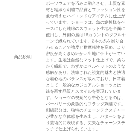
ポーツウェアを巧みに融合させ、上質な素
材と精緻な刺繍で品質とファッション性を
兼ね備えたハイエンドなアイテムに仕上が
っています。ショーツは、魚の鱗模様をベ
ースにした純綿のスウェット生地を全面に
使用し、外側の層は16カウントのダブルヤ
ーンで織られています。2本の糸を撚り合
わせることで強度と耐摩耗性を高め、より
密度が高くきめ細かい生地に仕上がってい
商品说明
ます。生地は自然なマット仕上げで、柔ら
かく繊細で、わずかにベルベットのような
感触があり、洗練された視覚的魅力と快適
な着心地のバランスが取れており、日常着
として一般的なカジュアルショーツとは一
線を画す品質とスタイルを実現していま
す。ショーツの視覚的な中心となるのは、
バーバリーの象徴的なフラッグ刺繍です。
刺繍部分は、独特のチェーンテクスチャー
が豊かな立体感を生み出し、パターンをよ
り芸術的に表現する、丈夫なチェーンステ
ッチで仕上げられています。