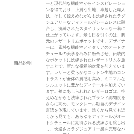
ーと現代的な機能性からインスピレーショ
ンを得ており、上質な生地、卓越した職人
技、そして控えめながらも洗練されたラグ
ジュアリーなディテールがシームレスに融
合し、洗練されたスタイリッシュな一着に
仕上がっています。最も目を引くのは、胸
元のレザートリムポケットです。デザイナ
ーは、素朴な機能性とイタリアのオートク
チュールの美学を巧みに融合させ、伝統的
なポケットに洗練されたレザートリムを施
商品说明
すことで、新たな視覚的次元を与えていま
す。レザーと柔らかなコットン生地のコン
トラストが全体の質感を高め、ミニマルな
シルエットに豊かなディテールを加えてい
ます。袖にあしらわれたレザーロゴは、控
えめながらも洗練されたブランド認知度を
さらに高め、モンクレール独自のデザイン
言語を体現しています。遠くから見ても近
くから見ても、あらゆるディテールがオー
トクチュールに期待される洗練さを醸し出
し、快適さとラグジュアリー感を完璧なバ