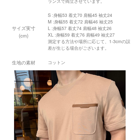
ランスで両立させています。
S :身幅53 着丈70 肩幅45 袖丈24
M :身幅55 着丈72 肩幅46 袖丈25
サイズ実寸
L :身幅57 着丈74 肩幅48 袖丈26
XL :身幅59 着丈76 肩幅49 袖丈27
(cm)
測定する方法や場所に応じて、1-3cmの誤
差が生じる場合がございます。
生地の素材
コットン