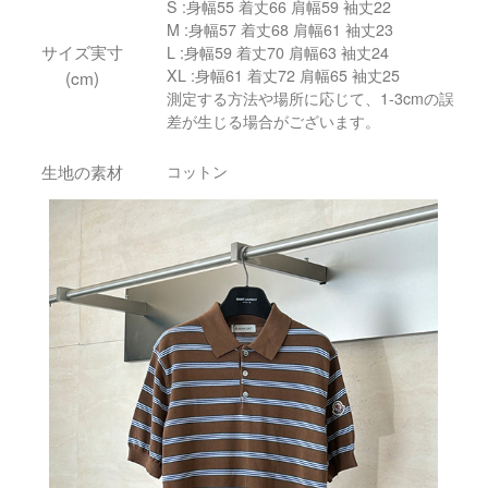
S :身幅55 着丈66 肩幅59 袖丈22
M :身幅57 着丈68 肩幅61 袖丈23
サイズ実寸
L :身幅59 着丈70 肩幅63 袖丈24
XL :身幅61 着丈72 肩幅65 袖丈25
(cm)
測定する方法や場所に応じて、1-3cmの誤
差が生じる場合がございます。
生地の素材
コットン