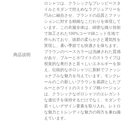
ロシャツは、クラシックなプレッピースタ
イルとモダンで控えめなラグジュアリーを
巧みに融合させ、ブランドの品質とファッ
ションに対する精緻なこだわりを体現して
います。この衣服全体は、綿密な織り技術
で加工された100%コーマ綿ニット生地で
作られており、抜群の柔らかさと通気性を
実現し、暑い季節でも快適さを保ちます。
ブラウンのベースカラーは洗練された質感
商品说明
があり、ブルーとホワイトのストライプは
視覚的な奥行きと若々しいエネルギーを加
え、伝統的なポロシャツに新鮮でファッシ
ョナブルな魅力を与えています。モンクレ
ールのこの新しいブラウンを基調としたブ
ルーとホワイトのストライプ柄バージョン
は、クラシックなポロシャツのエレガント
な遺伝子を保持するだけでなく、モダンで
若々しいデザイン要素を取り入れ、レトロ
な魅力とトレンディな魅力の両方を兼ね備
えています。