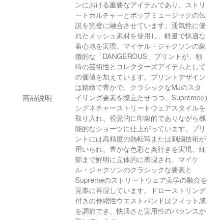
ンにおける重要なアイテムであり、ストリ
ートカルチャーとポップミュージックの伝
説を完璧に融合させています。通気性に優
れたメッシュ素材を使用し、軽量で快適な
着心地を実現。マイケル・ジャクソンの象
徴的な「DANGEROUS」プリントが、独
特の芸術性とコレクターズアイテムとして
の価値を加えています。プリントデザイン
は精緻で豊かで、クラシックなMJのスタ
商品说明
イリング要素を際立たせつつ、Supremeの
シグネチャーストリートウェアスタイルを
取り入れ、視覚的に印象的でありながら機
能的なショーツに仕上がっています。プリ
ントには高精度の熱転写または刺繍技術が
用いられ、豊かな色彩と奥行きを実現。細
部まで鮮明に立体的に表現され、マイケ
ル・ジャクソンのクラシックな要素と
Supremeのストリートウェア美学の融合を
見事に再現しています。ドローストリング
付きの伸縮性ウエストバンドはフィット感
を調節でき、快適さと実用性のバランスが