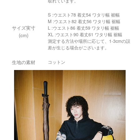
取れています。
S :ウエスト78 着丈54 ワタリ幅 裾幅
M :ウエスト82 着丈56 ワタリ幅 裾幅
サイズ実寸
L :ウエスト86 着丈59 ワタリ幅 裾幅
XL :ウエスト90 着丈61 ワタリ幅 裾幅
(cm)
測定する方法や場所に応じて、1-3cmの誤
差が生じる場合がございます。
生地の素材
コットン