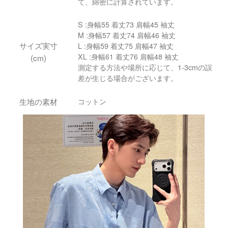
て、綿密に計算されています。
S :身幅55 着丈73 肩幅45 袖丈
M :身幅57 着丈74 肩幅46 袖丈
サイズ実寸
L :身幅59 着丈75 肩幅47 袖丈
XL :身幅61 着丈76 肩幅48 袖丈
(cm)
測定する方法や場所に応じて、1-3cmの誤
差が生じる場合がございます。
生地の素材
コットン