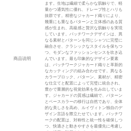
ます。生地は繊細で柔らかな肌触りで、軽
量かつ通気性に優れ、ドレープ性とハリも
抜群です。精密なジャカード織りにより、
幾重にも重なるパターンと立体感のある質
感が生まれ、高級感と贅沢な肌触りを実現
しています。パッチワークデザインは、異
なる素材とパターンを同じシャツに完璧に
融合させ、クラシックなスタイルを保ちつ
つ、モダンなファッションセンスを吹き込
商品说明
んでいます。最も印象的なデザイン要素
は、パッチワークジャカード織りと革新的
なカッティングの組み合わせです。異なる
カラーブロック、パターン、素材が、精密
な仕立てと配置によって完璧に統合され、
豊かで重層的な視覚効果を生み出していま
す。ジャカードの質感は繊細で、パターン
とベースカラーの移行は自然であり、全体
的な美しさを高め、ルイヴィトン独自のデ
ザイン言語を際立たせています。パッチワ
ークの配置は、対称性と統一性を確保しつ
つ、快適さと動きやすさを最優先に考慮し