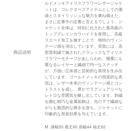
ルドメッキアイリスフラワーレザージャケ
ットは、コレクターズアイテムとしての価
値とスタイリッシュな魅力を兼ね備えた、
まさに定番中の定番と言えるでしょう。ジ
ャケット全体は、特別に仕入れた最高級の
トップグレインカウハイドを使用し、高級
スエード加工を施すことで、独特のヴィン
テージ感を演出しています。背面には、高
商品说明
密度刺繍で施されたクラシックなアイリス
フラワーモチーフがあしらわれ、幾重にも
重なるレイヤーと繊細で均一なステッチ
が、力強い立体感と芸術的な表現を生み出
しています。ゴールドメッキの視覚的な表
現は、レザー本来のヴィンテージ感とコン
トラストを成し、豊かでラグジュアリーな
レトロな雰囲気を醸し出しています。刺繍
を囲む精巧な金属装飾は、光の下で繊細な
がらも魅惑的な輝きを放ち、ジャケットに
印象的な視覚効果を与えています。
M :身幅50 着丈60 肩幅44 袖丈62