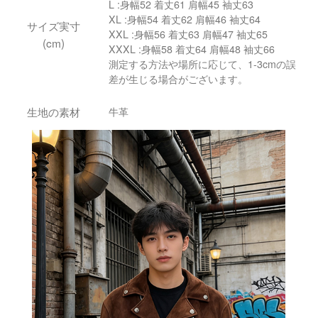
L :身幅52 着丈61 肩幅45 袖丈63
XL :身幅54 着丈62 肩幅46 袖丈64
サイズ実寸
XXL :身幅56 着丈63 肩幅47 袖丈65
(cm)
XXXL :身幅58 着丈64 肩幅48 袖丈66
測定する方法や場所に応じて、1-3cmの誤
差が生じる場合がございます。
生地の素材
牛革