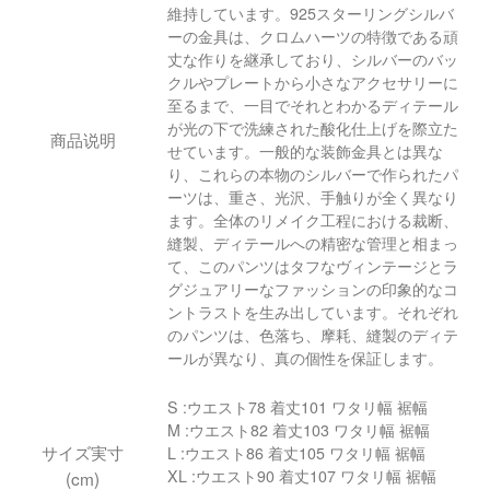
維持しています。925スターリングシルバ
ーの金具は、クロムハーツの特徴である頑
丈な作りを継承しており、シルバーのバッ
クルやプレートから小さなアクセサリーに
至るまで、一目でそれとわかるディテール
が光の下で洗練された酸化仕上げを際立た
商品说明
せています。一般的な装飾金具とは異な
り、これらの本物のシルバーで作られたパ
ーツは、重さ、光沢、手触りが全く異なり
ます。全体のリメイク工程における裁断、
縫製、ディテールへの精密な管理と相まっ
て、このパンツはタフなヴィンテージとラ
グジュアリーなファッションの印象的なコ
ントラストを生み出しています。それぞれ
のパンツは、色落ち、摩耗、縫製のディテ
ールが異なり、真の個性を保証します。
S :ウエスト78 着丈101 ワタリ幅 裾幅
M :ウエスト82 着丈103 ワタリ幅 裾幅
サイズ実寸
L :ウエスト86 着丈105 ワタリ幅 裾幅
XL :ウエスト90 着丈107 ワタリ幅 裾幅
(cm)