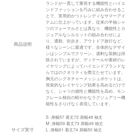
ランドが一貫して重視する機能性とハイエ
ンドファッションを巧みに組み合わせるこ
とで、実用的かつトレンディなサマーアイ
テムに仕上がっています。従来の半袖シャ
ツのフォーマルさとは異なり、機能性とカ
ジュアルなシルエットの組み合わせによ
り、通勤、街歩き、アウトドア旅行など、
商品说明
様々なシーンに最適です。全体的なデザイ
ンはシンプルでクリーン、過剰な装飾は排
除されていますが、ディテールや素材のレ
イヤリングによってハイエンドブランドな
らではのクオリティを際立たせています。
胸元のシグネチャーメッシュポケットは、
視覚的なレイヤリング効果を高めるだけで
なく、シャツの個性と機能性を高め、モン
クレール独自の軽やかなラグジュアリー機
能性をさりげなく表現しています。
S :身幅57 着丈72 肩幅48 袖丈
M :身幅59 着丈73 肩幅49 袖丈
サイズ実寸
L :身幅61 着丈74 肩幅50 袖丈