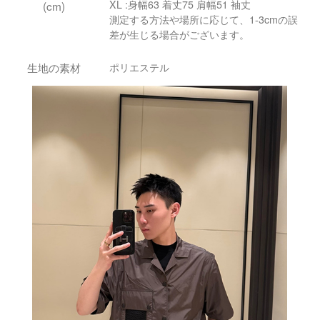
XL :身幅63 着丈75 肩幅51 袖丈
(cm)
測定する方法や場所に応じて、1-3cmの誤
差が生じる場合がございます。
生地の素材
ポリエステル