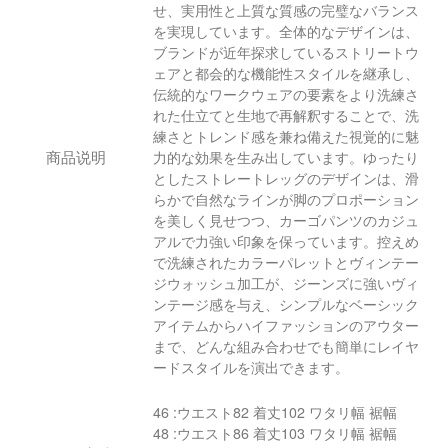
せ、実用性と上質な質感の完璧なバランス
を実現しています。全体的なデザインは、
ブランドが近年探求しているストリートウ
ェアと都会的な機能性スタイルを継承し、
伝統的なワークウェアの要素をより洗練さ
れた仕立てと生地で再解釈することで、洗
練さとトレンド感を兼ね備えた視覚的に魅
商品说明
力的な効果を生み出しています。ゆったり
としたストレートレッグのデザインは、滑
らかで自然なラインが脚のプロポーション
を美しく見せつつ、カーゴパンツのカジュ
アルで力強い印象を保っています。控えめ
で洗練されたカラーパレットとヴィンテー
ジウォッシュ加工が、ジーンズに強いヴィ
ンテージ感を与え、シンプルなベーシック
アイテムからハイファッションのアウター
まで、どんな組み合わせでも簡単にレイヤ
ードスタイルを演出できます。
46 :ウエスト82 着丈102 ワタリ幅 裾幅
48 :ウエスト86 着丈103 ワタリ幅 裾幅