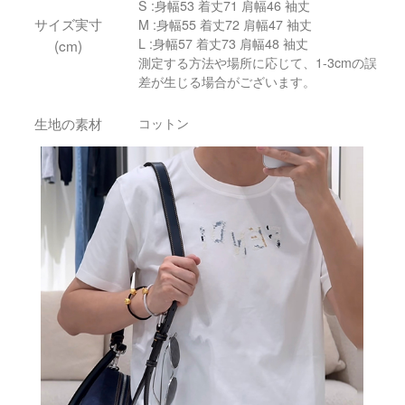
S :身幅53 着丈71 肩幅46 袖丈
サイズ実寸
M :身幅55 着丈72 肩幅47 袖丈
L :身幅57 着丈73 肩幅48 袖丈
(cm)
測定する方法や場所に応じて、1-3cmの誤
差が生じる場合がございます。
生地の素材
コットン