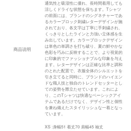
通気性と吸湿性に優れ、長時間着用しても
涼しくドライな状態を保ちます。Tシャツ
の前面には、ブランドのシグネチャーであ
るカラーブロック刺繍レターデザインが施
されており、各文字は丁寧に手刺繍され、
くっきりとしたラインと力強い立体感を生
み出しています。カラーブロックデザイン
は単色の単調さを打ち破り、夏の鮮やかな
商品说明
色彩を巧みに反映することで、より視覚的
に印象的でファッショナブルな印象を与え
ます。レターデザインは正確な比率と調和
のとれた配置で、衣服全体のシルエットを
引き立てると同時に、ブランドのハイエン
ドな職人技と独自のトレンドセッターとし
ての姿勢を際立たせています。これによ
り、このTシャツは快適なベーシックアイ
テムであるだけでなく、デザイン性と個性
を兼ね備えたスタイリッシュな一着となっ
ています。
XS :身幅51 着丈70 肩幅45 袖丈