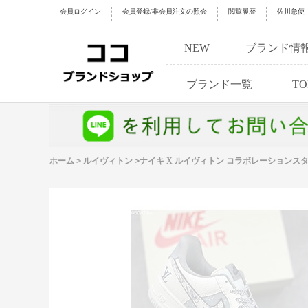
会員ログイン
会員登録/非会員注文の照会
閲覧履歴
佐川急便
NEW
ブランド情
ブランド一覧
TO
ホーム
>
ルイヴィトン
>
ナイキ X ルイヴィトン コラボレーション