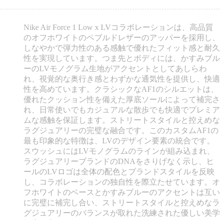
Nike Air Force 1 Low x LVコラボレーションは、高品質
のオフホワイトのペブルドレザーのアッパーを採用し、
しなやかで弾力性のある感触で優れたフィット感と耐久
性を実現しています。つま先とボディには、かすみブル
ーのLVモノグラム生地がアクセントとしてあしらわ
れ、視覚的な奥行き感とわずかな通気性を提供し、快適
性を高めています。クラシックなAF1のシルエットは、
優れたクッション性を備えた厚底ソールによって補完さ
れ、日常使いでもカジュアルな散歩でも快適でプレミア
ムな感触を保証します。ストリートスタイルと控えめな
ラグジュアリーの完璧な融合です。このカスタムAF1の
最も印象的な特徴は、LVのデザイン要素の統合です。
スウッシュにはLVモノグラムのラインが組み込まれ、
ラグジュアリーブランドのDNAをさりげなく示し、ヒ
ールのLVロゴは全体の配色とブランドスタイルを反映
し、コラボレーションの独自性を際立たせています。オ
フホワイトのベースとかすみブルーのアクセントは互い
に完璧に補完し合い、ストリートスタイルと控えめなラ
グジュアリーのバランスが取れた洗練された優しい美学