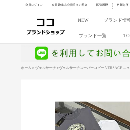
会員ログイン
会員登録/非会員注文の照会
閲覧履歴
佐川急便
NEW
ブランド情
ブランド一覧
TO
ホーム
>
ヴェルサーチ
>
ヴェルサーチスーパーコピー VERSACE 