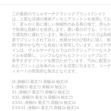
この最新のヴェルサーチクラシックプリントTシャツ
は、上質な涼感の液体アンモニアコットンを使用してお
り、柔らかく肌に優しい伸縮性のある着心地で、滑らか
で快適な肌触りを提供します。暑い夏の日でも、ドライ
で通気性に優れています。胸元のクラシックロゴは高精
度でプリントされており、色褪せやひび割れに強く、鮮
明で鮮やかな均一な色合いを実現しています。ロゴデザ
インは、ヴェルサーチならではのラグジュアリーなスタ
イルを踏襲し、シンプルながらもファッショナブルで、
派手すぎずブランドを際立たせています。巧みに配置さ
れたプリントは全体のルックを完璧に引き立て、コーデ
ィネートの視覚的な焦点となります。
M :身幅53 着丈71 肩幅48 袖丈20
L :身幅55 着丈72 肩幅50 袖丈21
XL :身幅57 着丈73 肩幅52 袖丈22
XXL :身幅59 着丈74 肩幅54 袖丈23
XXXL :身幅61 着丈75 肩幅54 袖丈24
XXXXL :身幅61 着丈75 肩幅54 袖丈24