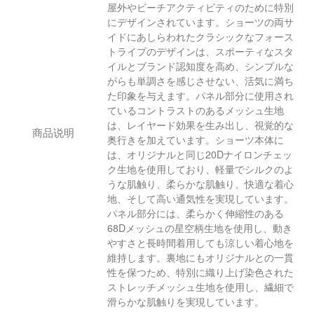
屋外やビーチアクティビティのために特別
にデザインされています。ショーツの両サ
イドにあしらわれたクラシックなフォース
トライプのデザインは、スポーティなスタ
イルとブランド認知度を高め、シンプルな
がらも単調さを感じさせない、活気に満ち
た印象を与えます。パネル部分に使用され
ているコントラストのあるメッシュ生地
は、レイヤード効果を生み出し、視覚的な
商品说明
奥行きを加えています。ショーツ本体に
は、オリジナルと同じ20Dナイロンチェッ
ク生地を使用しており、軽量でシルクのよ
うな肌触り、柔らかな肌触り、快適な着心
地、そして高い通気性を実現しています。
パネル部分には、柔らかく伸縮性のある
68Dメッシュの星空柄生地を使用し、動き
やすさと長時間着用しても涼しい着心地を
維持します。裏地にもオリジナルとの一貫
性を保つため、特別に織り上げ染色された
ストレッチメッシュ生地を使用し、繊細で
滑らかな肌触りを実現しています。