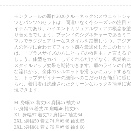
モンクレールの新作2026クルーネックのスウェットシャ
ツとパンツのセットは、間違いなく今シーズンの注目ア
イテムであり、ハイエンドカジュアルウェアの概念を塗
り替えるでしょう。ブランドのシグネチャーであるミニ
マルでラグジュアリーなスタイルを踏襲しつつ、アジア
人の体型に合わせてフィット感を最適化したこのセット
は、「プラスサイズの方にとっての救世主」と言えるで
しょう。体型をカバーしてくれるだけでなく、視覚的に
スタイルアップ効果も期待できます。肩のラインの自然
な流れから、全体のシルエットを滑らかにカットするな
ど、トップデザイナーの細部へのこだわりが随所に感じ
られ、着用者は洗練されたクリーンなルックを簡単に実
現できます。
M :身幅53 着丈68 肩幅45 袖丈62
L :身幅55 着丈70 肩幅46 袖丈63
XL :身幅57 着丈72 肩幅47 袖丈64
2XL :身幅59 着丈74 肩幅48 袖丈65
3XL :身幅61 着丈76 肩幅49 袖丈66