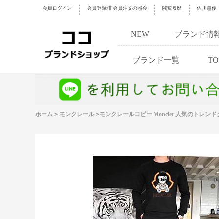
会員ログイン
会員登録/非会員注文の照会
閲覧履歴
佐川急便
NEW
ブランド情
ブランド一覧
TO
ホーム
>
モンクレール
>
モンクレールコピー Moncler 人気のト