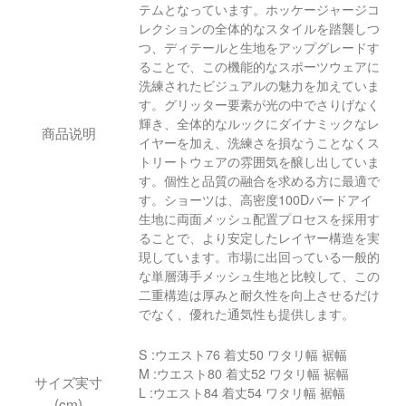
テムとなっています。ホッケージャージコ
レクションの全体的なスタイルを踏襲しつ
つ、ディテールと生地をアップグレードす
ることで、この機能的なスポーツウェアに
洗練されたビジュアルの魅力を加えていま
す。グリッター要素が光の中でさりげなく
輝き、全体的なルックにダイナミックなレ
商品说明
イヤーを加え、洗練さを損なうことなくス
トリートウェアの雰囲気を醸し出していま
す。個性と品質の融合を求める方に最適で
す。ショーツは、高密度100Dバードアイ
生地に両面メッシュ配置プロセスを採用す
ることで、より安定したレイヤー構造を実
現しています。市場に出回っている一般的
な単層薄手メッシュ生地と比較して、この
二重構造は厚みと耐久性を向上させるだけ
でなく、優れた通気性も提供します。
S :ウエスト76 着丈50 ワタリ幅 裾幅
M :ウエスト80 着丈52 ワタリ幅 裾幅
サイズ実寸
L :ウエスト84 着丈54 ワタリ幅 裾幅
(cm)