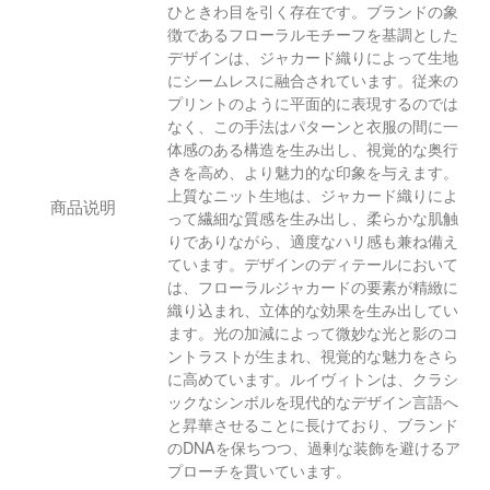
ひときわ目を引く存在です。ブランドの象
徴であるフローラルモチーフを基調とした
デザインは、ジャカード織りによって生地
にシームレスに融合されています。従来の
プリントのように平面的に表現するのでは
なく、この手法はパターンと衣服の間に一
体感のある構造を生み出し、視覚的な奥行
きを高め、より魅力的な印象を与えます。
上質なニット生地は、ジャカード織りによ
商品说明
って繊細な質感を生み出し、柔らかな肌触
りでありながら、適度なハリ感も兼ね備え
ています。デザインのディテールにおいて
は、フローラルジャカードの要素が精緻に
織り込まれ、立体的な効果を生み出してい
ます。光の加減によって微妙な光と影のコ
ントラストが生まれ、視覚的な魅力をさら
に高めています。ルイヴィトンは、クラシ
ックなシンボルを現代的なデザイン言語へ
と昇華させることに長けており、ブランド
のDNAを保ちつつ、過剰な装飾を避けるア
プローチを貫いています。