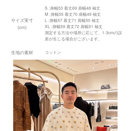
S :身幅53 着丈69 肩幅48 袖丈
M :身幅55 着丈70 肩幅49 袖丈
サイズ実寸
L :身幅57 着丈71 肩幅50 袖丈
XL :身幅59 着丈72 肩幅51 袖丈
(cm)
測定する方法や場所に応じて、1-3cmの誤
差が生じる場合がございます。
生地の素材
コットン