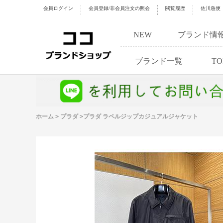
会員ログイン
会員登録/非会員注文の照会
閲覧履歴
佐川急便
NEW
ブランド情
ブランド一覧
TO
ホーム
>
プラダ
>
プラダ ラペルジップカジュアルジャケット