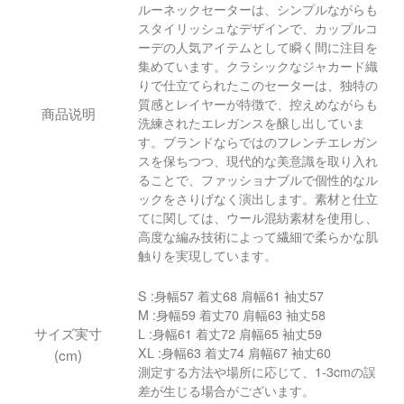
ルーネックセーターは、シンプルながらも
スタイリッシュなデザインで、カップルコ
ーデの人気アイテムとして瞬く間に注目を
集めています。クラシックなジャカード織
りで仕立てられたこのセーターは、独特の
質感とレイヤーが特徴で、控えめながらも
商品说明
洗練されたエレガンスを醸し出していま
す。ブランドならではのフレンチエレガン
スを保ちつつ、現代的な美意識を取り入れ
ることで、ファッショナブルで個性的なル
ックをさりげなく演出します。素材と仕立
てに関しては、ウール混紡素材を使用し、
高度な編み技術によって繊細で柔らかな肌
触りを実現しています。
S :身幅57 着丈68 肩幅61 袖丈57
M :身幅59 着丈70 肩幅63 袖丈58
サイズ実寸
L :身幅61 着丈72 肩幅65 袖丈59
XL :身幅63 着丈74 肩幅67 袖丈60
(cm)
測定する方法や場所に応じて、1-3cmの誤
差が生じる場合がございます。