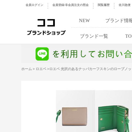
会員ログイン
会員登録/非会員注文の照会
閲覧履歴
佐川急便
NEW
ブランド情
ブランド一覧
TO
ホーム
>
ロエベ
>
ロエベ 光沢のあるナッパカーフスキンのロープノ