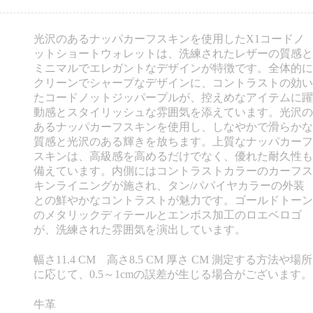
光沢のあるナッパカーフスキンを使用したX1コードノ
ットショートウォレットは、洗練されたレザーの質感と
ミニマルでエレガントなデザインが特徴です。全体的に
クリーンでシャープなデザインに、コントラストの効い
たコードノットジッパープルが、控えめなアイテムに躍
動感とスタイリッシュな雰囲気を添えています。光沢の
あるナッパカーフスキンを使用し、しなやかで滑らかな
質感と光沢のある輝きを放ちます。上質なナッパカーフ
スキンは、高級感を高めるだけでなく、優れた耐久性も
備えています。内側にはコントラストカラーのカーフス
キンライニングが施され、タン/パパイヤカラーの外装
との鮮やかなコントラストが魅力です。ゴールドトーン
のメタリックディテールとエンボス加工のロエベロゴ
が、洗練された雰囲気を演出しています。
幅さ11.4 CM 高さ8.5 CM 厚さ CM 測定する方法や場所
に応じて、0.5～1cmの誤差が生じる場合がございます。
牛革