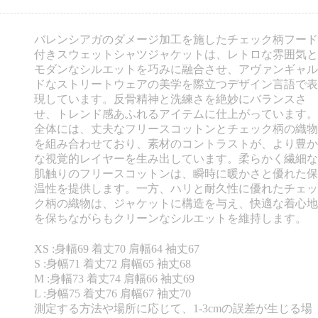
バレンシアガのダメージ加工を施したチェック柄フード
付きスウェットシャツジャケットは、レトロな雰囲気と
モダンなシルエットを巧みに融合させ、アヴァンギャル
ドなストリートウェアの美学を際立つデザイン言語で表
現しています。反骨精神と洗練さを絶妙にバランスさ
せ、トレンド感あふれるアイテムに仕上がっています。
全体には、丈夫なフリースコットンとチェック柄の織物
を組み合わせており、素材のコントラストが、より豊か
な視覚的レイヤーを生み出しています。柔らかく繊細な
肌触りのフリースコットンは、瞬時に暖かさと優れた保
温性を提供します。一方、ハリと耐久性に優れたチェッ
ク柄の織物は、ジャケットに構造を与え、快適な着心地
を保ちながらもクリーンなシルエットを維持します。
XS :身幅69 着丈70 肩幅64 袖丈67
S :身幅71 着丈72 肩幅65 袖丈68
M :身幅73 着丈74 肩幅66 袖丈69
L :身幅75 着丈76 肩幅67 袖丈70
測定する方法や場所に応じて、1-3cmの誤差が生じる場