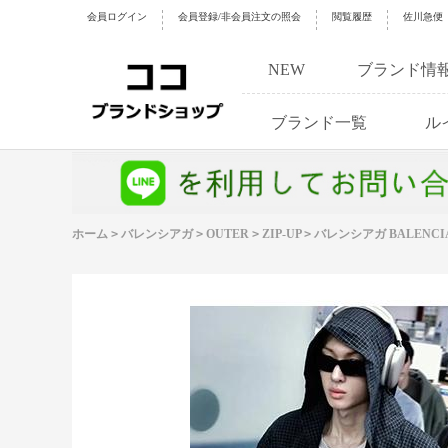
会員ログイン
会員登録/非会員注文の照会
閲覧履歴
佐川急便
NEW
ブランド情
ブランド一覧
ル
ホーム
>
バレンシアガ
>
OUTER
>
ZIP-UP
>
バレンシアガ BALEN