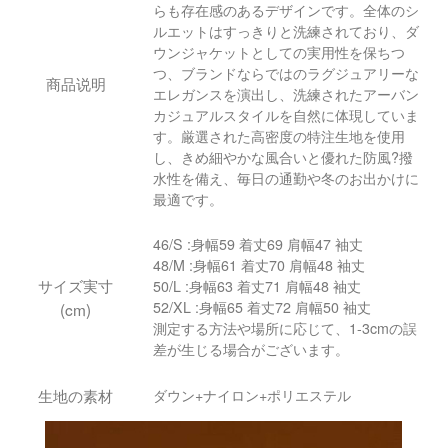
らも存在感のあるデザインです。全体のシ
ルエットはすっきりと洗練されており、ダ
ウンジャケットとしての実用性を保ちつ
つ、ブランドならではのラグジュアリーな
商品说明
エレガンスを演出し、洗練されたアーバン
カジュアルスタイルを自然に体現していま
す。厳選された高密度の特注生地を使用
し、きめ細やかな風合いと優れた防風?撥
水性を備え、毎日の通勤や冬のお出かけに
最適です。
46/S :身幅59 着丈69 肩幅47 袖丈
48/M :身幅61 着丈70 肩幅48 袖丈
サイズ実寸
50/L :身幅63 着丈71 肩幅48 袖丈
52/XL :身幅65 着丈72 肩幅50 袖丈
(cm)
測定する方法や場所に応じて、1-3cmの誤
差が生じる場合がございます。
生地の素材
ダウン+ナイロン+ポリエステル