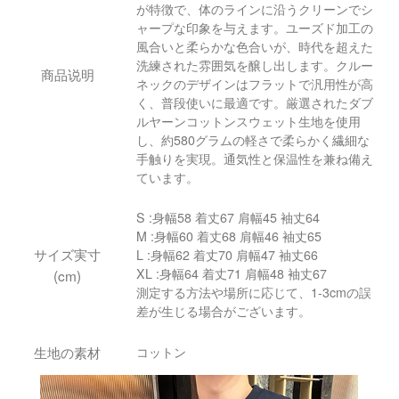
が特徴で、体のラインに沿うクリーンでシ
ャープな印象を与えます。ユーズド加工の
風合いと柔らかな色合いが、時代を超えた
洗練された雰囲気を醸し出します。クルー
商品说明
ネックのデザインはフラットで汎用性が高
く、普段使いに最適です。厳選されたダブ
ルヤーンコットンスウェット生地を使用
し、約580グラムの軽さで柔らかく繊細な
手触りを実現。通気性と保温性を兼ね備え
ています。
S :身幅58 着丈67 肩幅45 袖丈64
M :身幅60 着丈68 肩幅46 袖丈65
サイズ実寸
L :身幅62 着丈70 肩幅47 袖丈66
XL :身幅64 着丈71 肩幅48 袖丈67
(cm)
測定する方法や場所に応じて、1-3cmの誤
差が生じる場合がございます。
生地の素材
コットン