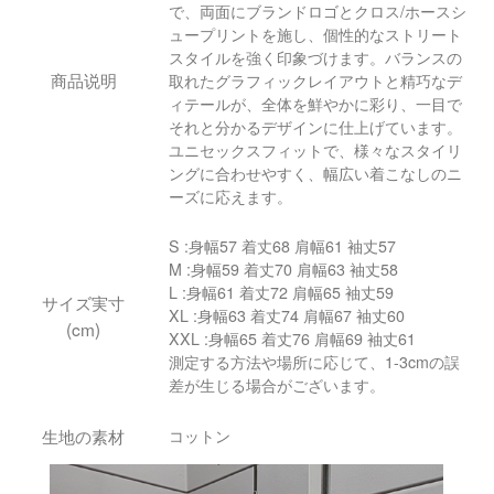
で、両面にブランドロゴとクロス/ホースシ
ュープリントを施し、個性的なストリート
スタイルを強く印象づけます。バランスの
商品说明
取れたグラフィックレイアウトと精巧なデ
ィテールが、全体を鮮やかに彩り、一目で
それと分かるデザインに仕​​上げています。
ユニセックスフィットで、様々なスタイリ
ングに合わせやすく、幅広い着こなしのニ
ーズに応えます。
S :身幅57 着丈68 肩幅61 袖丈57
M :身幅59 着丈70 肩幅63 袖丈58
L :身幅61 着丈72 肩幅65 袖丈59
サイズ実寸
XL :身幅63 着丈74 肩幅67 袖丈60
(cm)
XXL :身幅65 着丈76 肩幅69 袖丈61
測定する方法や場所に応じて、1-3cmの誤
差が生じる場合がございます。
生地の素材
コットン