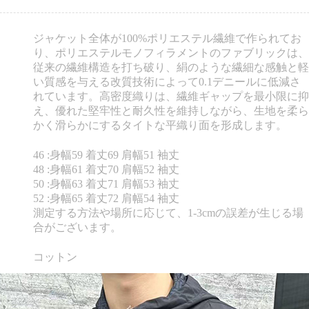
ジャケット全体が100%ポリエステル繊維で作られてお
り、ポリエステルモノフィラメントのファブリックは、
従来の繊維構造を打ち破り、絹のような繊細な感触と軽
い質感を与える改質技術によって0.1デニールに低減さ
れています。高密度織りは、繊維ギャップを最小限に抑
え、優れた堅牢性と耐久性を維持しながら、生地を柔ら
かく滑らかにするタイトな平織り面を形成します。
46 :身幅59 着丈69 肩幅51 袖丈
48 :身幅61 着丈70 肩幅52 袖丈
50 :身幅63 着丈71 肩幅53 袖丈
52 :身幅65 着丈72 肩幅54 袖丈
測定する方法や場所に応じて、1-3cmの誤差が生じる場
合がございます。
コットン