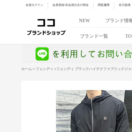
会員ログイン
会員登録/非会員注文の照会
閲覧履歴
佐川急便
NEW
ブランド情
ブランド一覧
TO
ホーム
>
フェンディ
>
フェンディ ブラックハイテクファブリックジャ