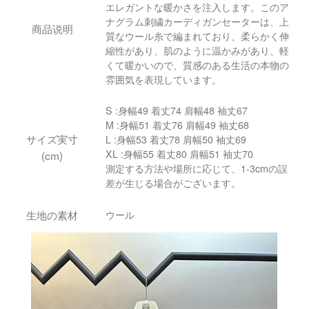
エレガントな暖かさを注入します。このア
ナグラム刺繍カーディガンセーターは、上
商品说明
質なウール糸で編まれており、柔らかく伸
縮性があり、肌のように温かみがあり、軽
くて暖かいので、質感のある生活の本物の
雰囲気を表現しています。
S :身幅49 着丈74 肩幅48 袖丈67
M :身幅51 着丈76 肩幅49 袖丈68
サイズ実寸
L :身幅53 着丈78 肩幅50 袖丈69
XL :身幅55 着丈80 肩幅51 袖丈70
(cm)
測定する方法や場所に応じて、1-3cmの誤
差が生じる場合がございます。
生地の素材
ウール