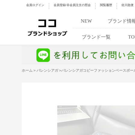
会員ログイン
会員登録/非会員注文の照会
閲覧履歴
佐川急便
NEW
ブランド情
ブランド一覧
TO
ホーム
>
バレンシアガ
>
バレンシアガコピーファッションベースボー