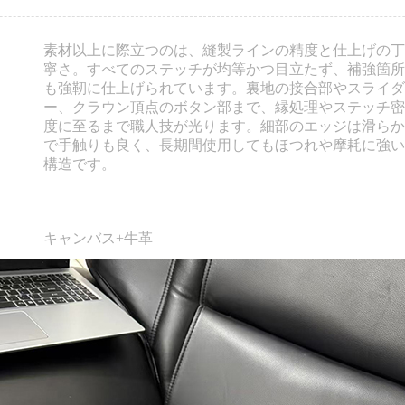
素材以上に際立つのは、縫製ラインの精度と仕上げの丁
寧さ。すべてのステッチが均等かつ目立たず、補強箇所
も強靭に仕上げられています。裏地の接合部やスライダ
ー、クラウン頂点のボタン部まで、縁処理やステッチ密
度に至るまで職人技が光ります。細部のエッジは滑らか
で手触りも良く、長期間使用してもほつれや摩耗に強い
構造です。
キャンバス+牛革