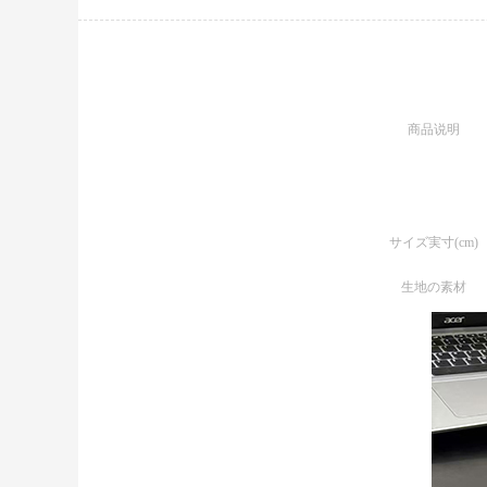
商品说明
サイズ実寸(cm)
生地の素材