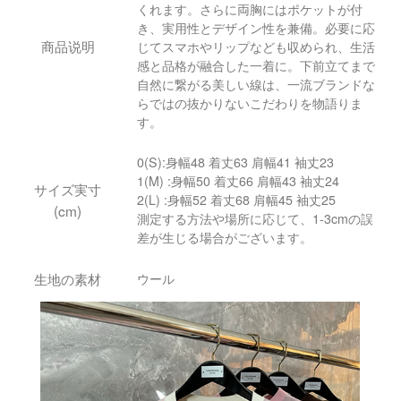
くれます。さらに両胸にはポケットが付
き、実用性とデザイン性を兼備。必要に応
商品说明
じてスマホやリップなども収められ、生活
感と品格が融合した一着に。下前立てまで
自然に繋がる美しい線は、一流ブランドな
らではの抜かりないこだわりを物語りま
す。
0(S):身幅48 着丈63 肩幅41 袖丈23
1(M) :身幅50 着丈66 肩幅43 袖丈24
サイズ実寸
2(L) :身幅52 着丈68 肩幅45 袖丈25
(cm)
測定する方法や場所に応じて、1-3cmの誤
差が生じる場合がございます。
生地の素材
ウール